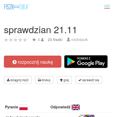
Toggl
naviga
sprawdzian 21.11
0
23 fiszki
michdacik
rozpocznij naukę
ściągnij mp3
drukuj
graj
sprawdź się
Pytanie
Odpowiedź