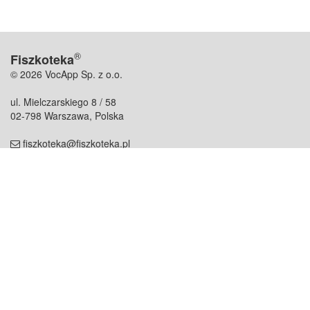
®
Fiszkoteka
© 2026 VocApp Sp. z o.o.
ul. Mielczarskiego 8 / 58
02-798 Warszawa, Polska
fiszkoteka@fiszkoteka.pl
NIP: 951 245 79 19
REGON: 369 727 696
Kontakt
O firmie