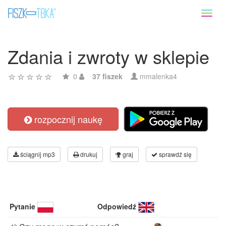
Toggl
naviga
Zdania i zwroty w sklepie
0
37 fiszek
mmalenka4
rozpocznij naukę
ściągnij mp3
drukuj
graj
sprawdź się
Pytanie
Odpowiedź