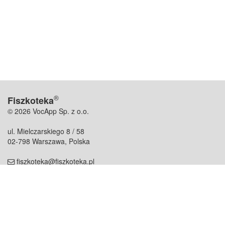
®
Fiszkoteka
© 2026 VocApp Sp. z o.o.
ul. Mielczarskiego 8 / 58
02-798 Warszawa, Polska
fiszkoteka@fiszkoteka.pl
NIP: 951 245 79 19
REGON: 369 727 696