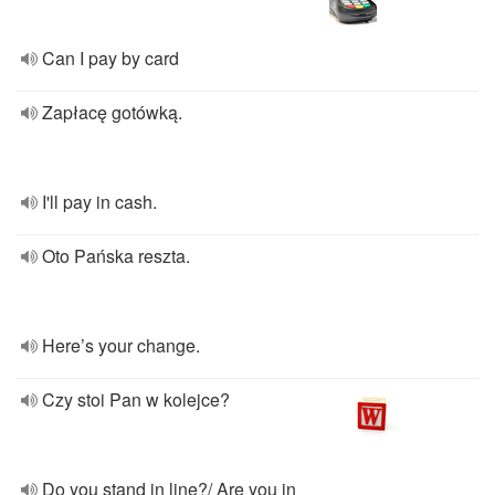
Can I pay by card
Zapłacę gotówką.
I'll pay in cash.
Oto Pańska reszta.
Here’s your change.
Czy stoi Pan w kolejce?
Do you stand in line?/ Are you in