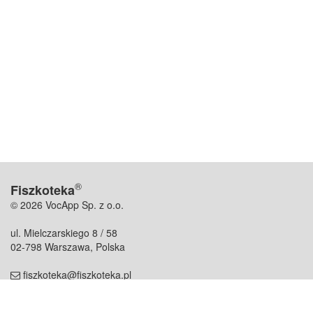
®
Fiszkoteka
© 2026 VocApp Sp. z o.o.
ul. Mielczarskiego 8 / 58
02-798 Warszawa, Polska
fiszkoteka@fiszkoteka.pl
NIP: 951 245 79 19