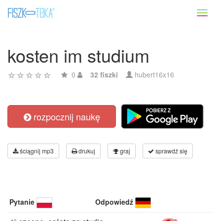
Toggl
naviga
kosten im studium
0
32 fiszki
hubert16x16
rozpocznij naukę
ściągnij mp3
drukuj
graj
sprawdź się
Pytanie
Odpowiedź