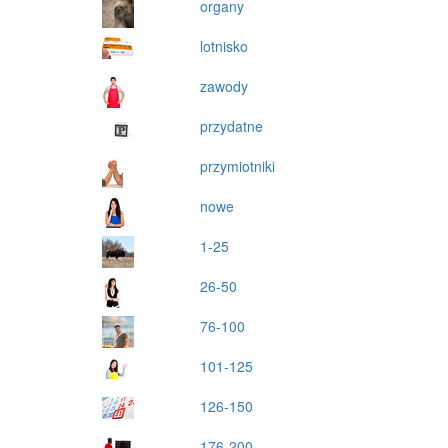
organy
lotnisko
zawody
przydatne
przymiotniki
nowe
1-25
26-50
76-100
101-125
126-150
176-200