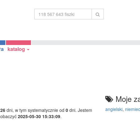
ła
katalog
Moje za
angielski
,
niemiec
226
dni, w tym systematycznie od
0
dni. Jestem
 zobaczyć
2025-05-30 15:33:09
.