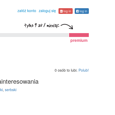
załóż konto
zaloguj się
log in
log in
premium
0 osób to lubi.
Polub!
interesowania
ki
,
serbski