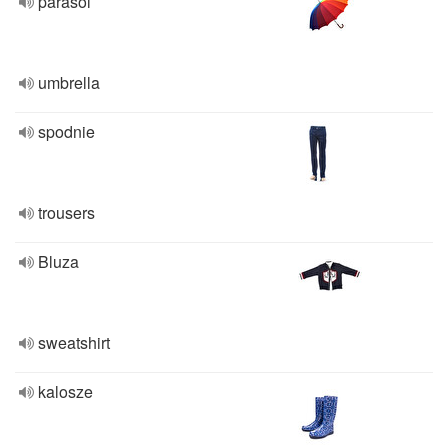
parasol
umbrella
spodnie
trousers
Bluza
sweatshirt
kalosze