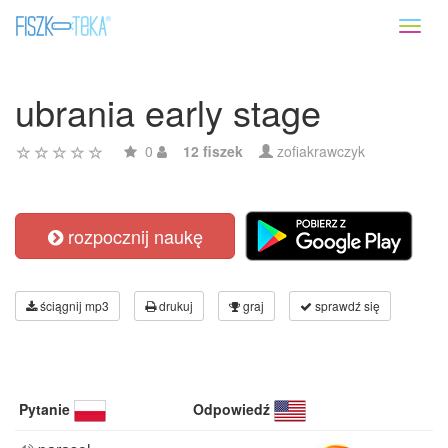
Toggl
naviga
ubrania early stage
0
12 fiszek
zofiakrawczyk
rozpocznij naukę
ściągnij mp3
drukuj
graj
sprawdź się
Pytanie
Odpowiedź