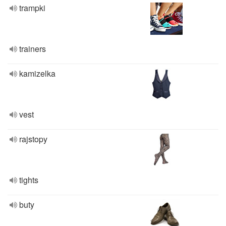
trampki
trainers
kamizelka
vest
rajstopy
tights
buty