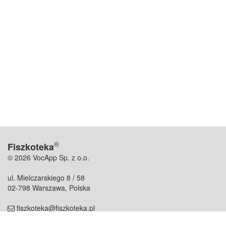
®
Fiszkoteka
© 2026 VocApp Sp. z o.o.
ul. Mielczarskiego 8 / 58
02-798 Warszawa, Polska
fiszkoteka@fiszkoteka.pl