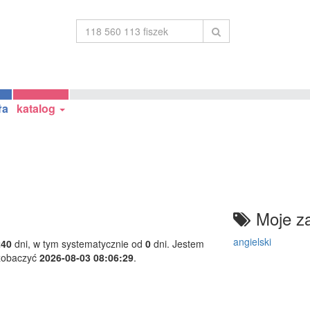
ła
katalog
Moje za
angielski
240
dni, w tym systematycznie od
0
dni. Jestem
 zobaczyć
2026-08-03 08:06:29
.