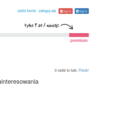
załóż konto
zaloguj się
log in
log in
premium
0 osób to lubi.
Polub!
interesowania