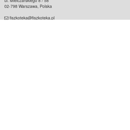
ul. Mielczarskiego 8 / 58
02-798 Warszawa, Polska
fiszkoteka@fiszkoteka.pl
NIP: 951 245 79 19
REGON: 369 727 696
Kontakt
O firmie
odezwij się do nas
o nas
współpraca
partnerzy
dla prasy
praca
staż
Oferty
blog
dla rodzin