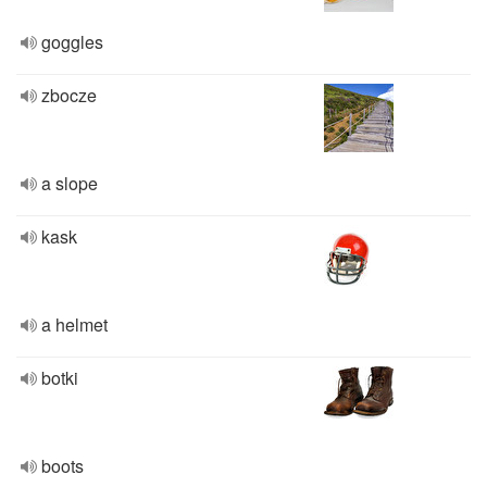
goggles
zbocze
a slope
kask
a helmet
botki
boots