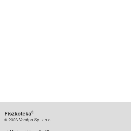
®
Fiszkoteka
© 2026 VocApp Sp. z o.o.