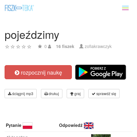
Toggl
naviga
pojeździmy
0
16 fiszek
zofiakrawczyk
rozpocznij naukę
ściągnij mp3
drukuj
graj
sprawdź się
Pytanie
Odpowiedź