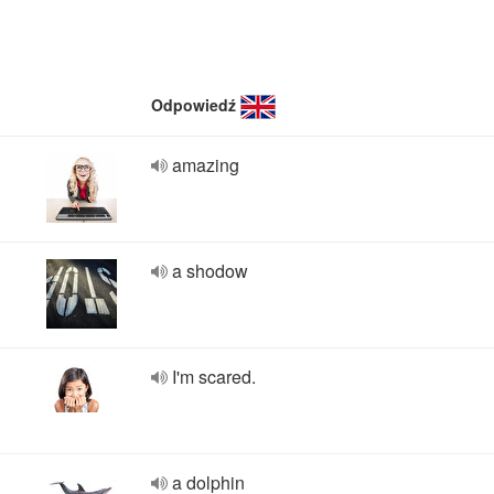
Odpowiedź
amazing
a shodow
I'm scared.
a dolphin