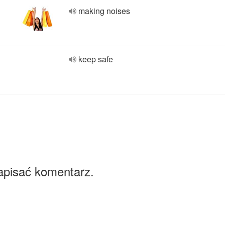
making noises
keep safe
apisać komentarz.