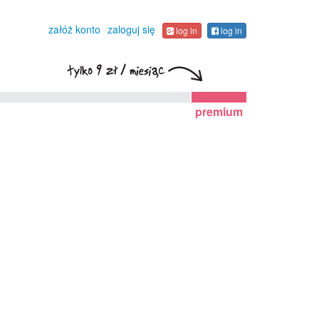
załóż konto
zaloguj się
log in
log in
premium