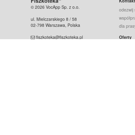
Fiszkoteka
Kontak
© 2026 VocApp Sp. z o.o.
odezwij 
współpr
ul. Mielczarskiego 8 / 58
02-798 Warszawa, Polska
dla pras
fiszkoteka@fiszkoteka.pl
Oferty
dla rodz
NIP: 951 245 79 19
dla kore
REGON: 369 727 696
Pomoc
Najczęst
Projekt współf