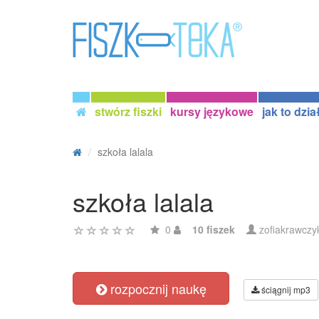
stwórz fiszki
kursy językowe
jak to dzia
szkoła lalala
szkoła lalala
0
10 fiszek
zofiakrawczy
rozpocznij naukę
ściągnij mp3