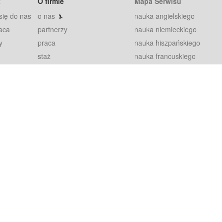
t
O firmie
Mapa Serwisu
się do nas
o nas
nauka angielskiego
aca
partnerzy
nauka niemieckiego
y
praca
nauka hiszpańskiego
staż
nauka francuskiego
blog
nauka rosyjskiego
in
2000+ opinii
nauka norweskiego
petytorów
nauka szwedzkiego
Warunki
fiszki
100% gwarancja
sze pytania
najnowsze lekcje
regulamin
Extra
prywatność i ciasteczka
RODO
plugin
inansowany przez Unię Europejską ze środków Europejskiego Funduszu Rozwoju Regionalnego w ramach Programu Operacyjnego Int