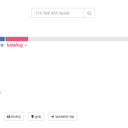
ła
katalog
k
drukuj
graj
sprawdź się