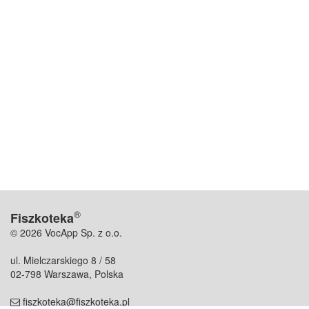
®
Fiszkoteka
© 2026 VocApp Sp. z o.o.
ul. Mielczarskiego 8 / 58
02-798 Warszawa, Polska
fiszkoteka@fiszkoteka.pl