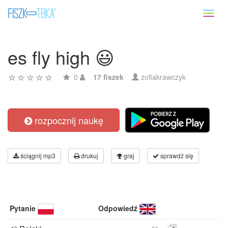
Toggl
naviga
es fly high 😃
0
17 fiszek
zofiakrawczyk
rozpocznij naukę
ściągnij mp3
drukuj
graj
sprawdź się
Pytanie
Odpowiedź