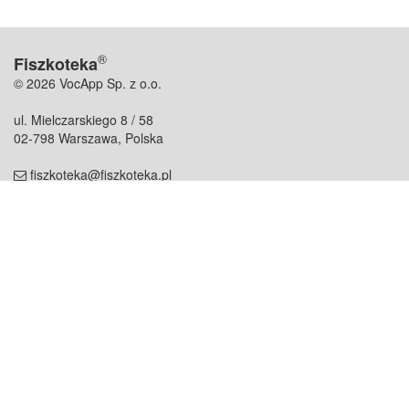
®
Fiszkoteka
© 2026 VocApp Sp. z o.o.
ul. Mielczarskiego 8 / 58
02-798 Warszawa, Polska
fiszkoteka@fiszkoteka.pl
NIP: 951 245 79 19
REGON: 369 727 696
Kontakt
O firmie