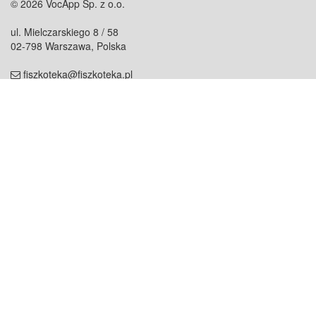
© 2026 VocApp Sp. z o.o.
ul. Mielczarskiego 8 / 58
02-798 Warszawa, Polska
fiszkoteka@fiszkoteka.pl
NIP: 951 245 79 19
REGON: 369 727 696
Kontakt
O firmie
odezwij się do nas
o nas
współpraca
partnerzy
dla prasy
praca
staż