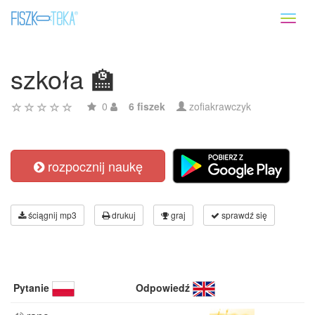
Toggl
naviga
szkoła 🏫
0
6 fiszek
zofiakrawczyk
rozpocznij naukę
ściągnij mp3
drukuj
graj
sprawdź się
Pytanie
Odpowiedź