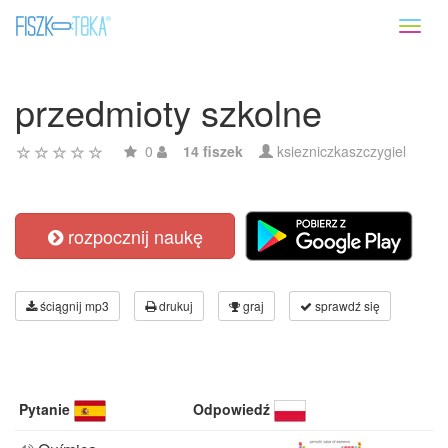
Toggl
naviga
przedmioty szkolne
0
14 fiszek
ksiezniczkaszczygiel
rozpocznij naukę
ściągnij mp3
drukuj
graj
sprawdź się
Pytanie
Odpowiedź