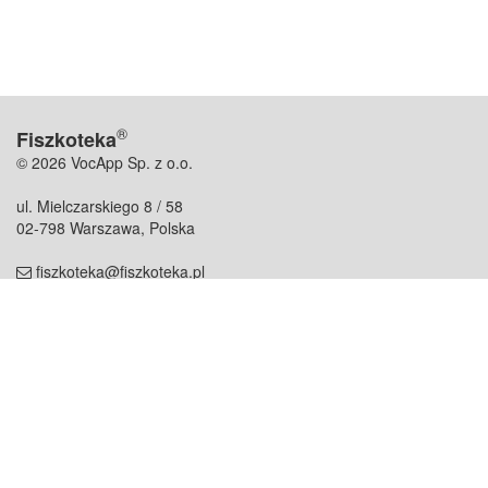
®
Fiszkoteka
© 2026 VocApp Sp. z o.o.
ul. Mielczarskiego 8 / 58
02-798 Warszawa, Polska
fiszkoteka@fiszkoteka.pl
NIP: 951 245 79 19
REGON: 369 727 696