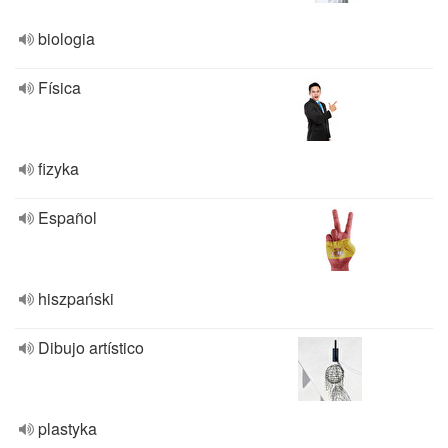
biologia
Física
fizyka
Español
hiszpański
Dibujo artístico
plastyka