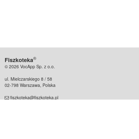
®
Fiszkoteka
© 2026 VocApp Sp. z o.o.
ul. Mielczarskiego 8 / 58
02-798 Warszawa, Polska
fiszkoteka@fiszkoteka.pl
NIP: 951 245 79 19
REGON: 369 727 696