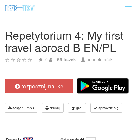
Toggl
naviga
Repetytorium 4: My first
travel abroad B EN/PL
0
59 fiszek
hendelmarek
rozpocznij naukę
ściągnij mp3
drukuj
graj
sprawdź się