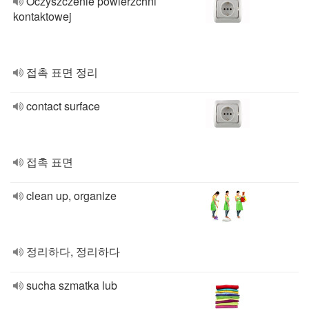
Oczyszczenie powierzchni
kontaktowej
접촉 표면 정리
contact surface
접촉 표면
clean up, organize
정리하다, 정리하다
sucha szmatka lub