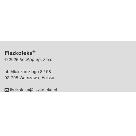
®
Fiszkoteka
© 2026 VocApp Sp. z o.o.
ul. Mielczarskiego 8 / 58
02-798 Warszawa, Polska
fiszkoteka@fiszkoteka.pl
NIP: 951 245 79 19
REGON: 369 727 696