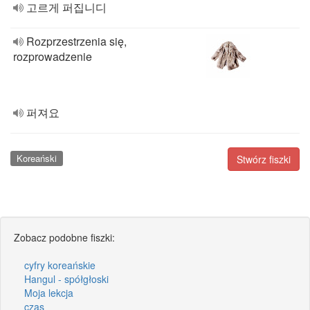
고르게 퍼집니디
Rozprzestrzenia się,
rozprowadzenie
퍼져요
Koreański
Stwórz fiszki
Zobacz podobne fiszki:
cyfry koreańskie
Hangul - spółgłoski
Moja lekcja
czas