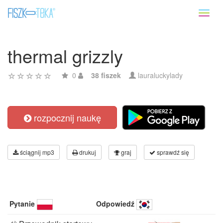
Toggl
naviga
thermal grizzly
0
38 fiszek
lauraluckylady
rozpocznij naukę
ściągnij mp3
drukuj
graj
sprawdź się
Pytanie
Odpowiedź