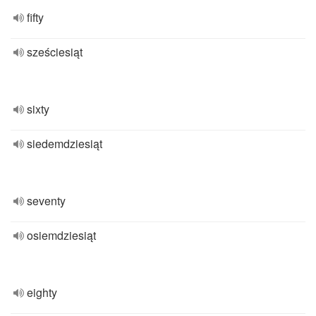
fifty
sześciesiąt
sixty
siedemdziesiąt
seventy
osiemdziesiąt
eighty