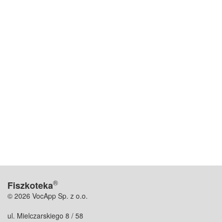
®
Fiszkoteka
© 2026 VocApp Sp. z o.o.
ul. Mielczarskiego 8 / 58