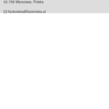
02-798 Warszawa, Polska
fiszkoteka@fiszkoteka.pl
NIP: 951 245 79 19
REGON: 369 727 696
Kontakt
O firmie
odezwij się do nas
o nas
współpraca
partnerzy
dla prasy
praca
staż
Oferty
blog
dla rodzin
2000+ opinii