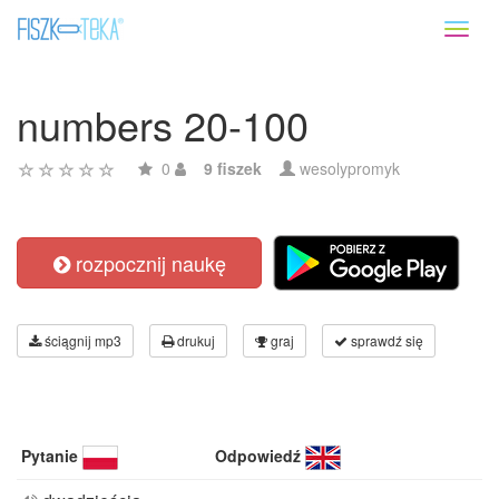
Toggl
naviga
numbers 20-100
0
9 fiszek
wesolypromyk
rozpocznij naukę
ściągnij mp3
drukuj
graj
sprawdź się
Pytanie
Odpowiedź