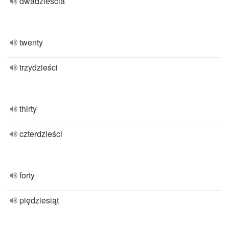
dwadzieścia
twenty
trzydzieści
thirty
czterdzieści
forty
piędziesiąt