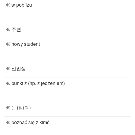
w pobliżu
주변
nowy student
신입생
punkt z (np. z jedzeniem)
(...)점(과)
poznać się z kimś