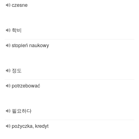
czesne
학비
stopień naukowy
정도
potrzebować
필요하다
pożyczka, kredyt