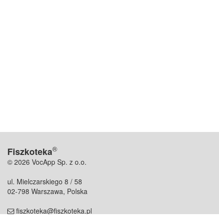
®
Fiszkoteka
© 2026 VocApp Sp. z o.o.
ul. Mielczarskiego 8 / 58
02-798 Warszawa, Polska
fiszkoteka@fiszkoteka.pl