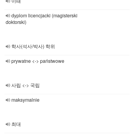
이때
dyplom licencjacki (magisterski
doktorski)
학사(석사/박사) 학위
prywatne <-> państwowe
사립 <-> 국립
maksymalnie
최대