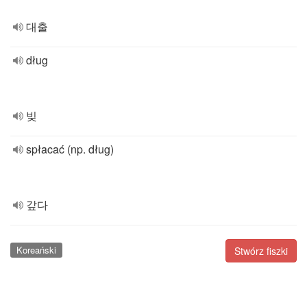
대출
dług
빚
spłacać (np. dług)
갚다
Koreański
Stwórz fiszki