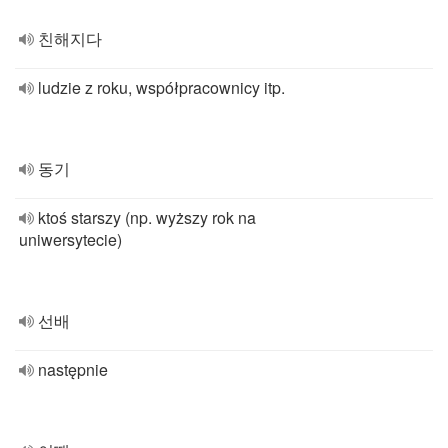
친해지다
ludzie z roku, współpracownicy itp.
동기
ktoś starszy (np. wyższy rok na
uniwersytecie)
선배
następnie