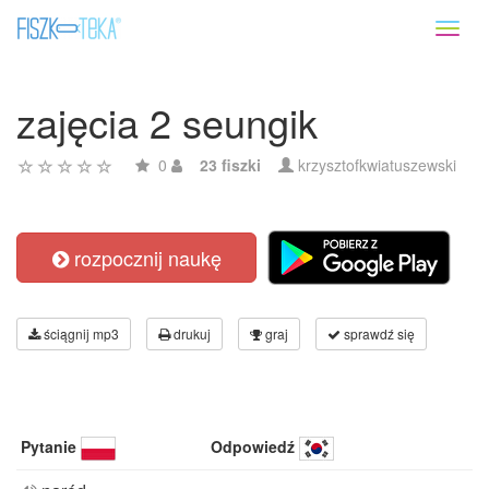
Toggl
naviga
zajęcia 2 seungik
0
23 fiszki
krzysztofkwiatuszewski
rozpocznij naukę
ściągnij mp3
drukuj
graj
sprawdź się
Pytanie
Odpowiedź