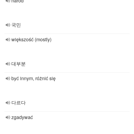
naród
국민
większość (mostly)
대부분
być innym, różnić się
다르다
zgadywać