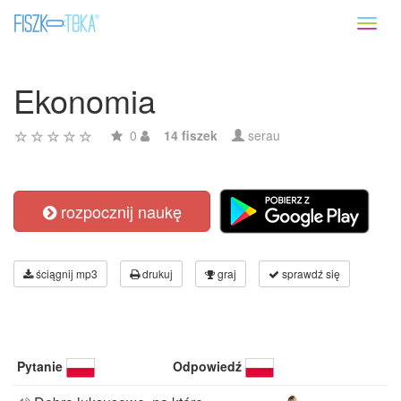
Toggl
naviga
Ekonomia
0
14 fiszek
serau
rozpocznij naukę
ściągnij mp3
drukuj
graj
sprawdź się
Pytanie
Odpowiedź