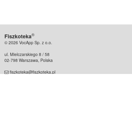
®
Fiszkoteka
© 2026 VocApp Sp. z o.o.
ul. Mielczarskiego 8 / 58
02-798 Warszawa, Polska
fiszkoteka@fiszkoteka.pl
NIP: 951 245 79 19
REGON: 369 727 696