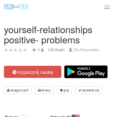
Toggl
naviga
yourself-relationships
positive- problems
0
122 fiszki
Ola Sosnowska
rozpocznij naukę
ściągnij mp3
drukuj
graj
sprawdź się