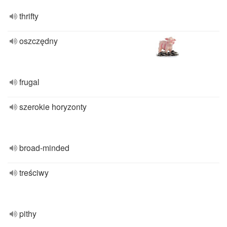
thrifty
oszczędny
frugal
szerokie horyzonty
broad-minded
treściwy
pithy