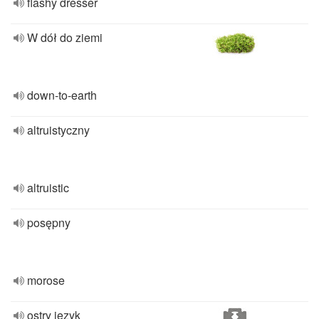
flashy dresser
W dół do ziemi
down-to-earth
altruistyczny
altruistic
posępny
morose
ostry język