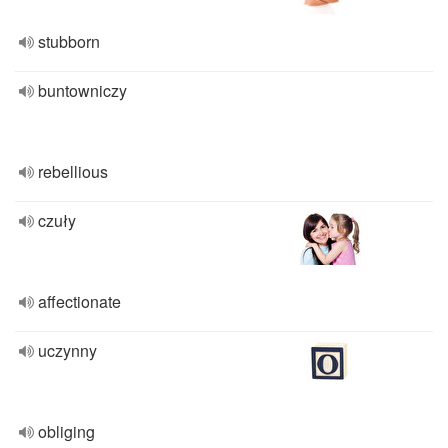
stubborn
buntowniczy
rebellious
czuły
affectionate
uczynny
obliging