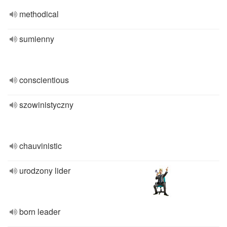
methodical
sumienny
conscientious
szowinistyczny
chauvinistic
urodzony lider
born leader