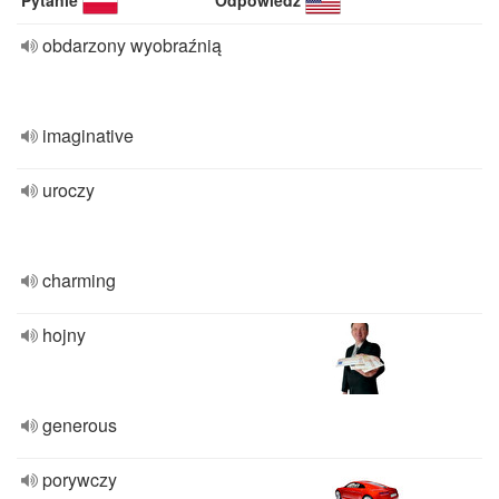
Pytanie
Odpowiedź
obdarzony wyobraźnią
imaginative
uroczy
charming
hojny
generous
porywczy