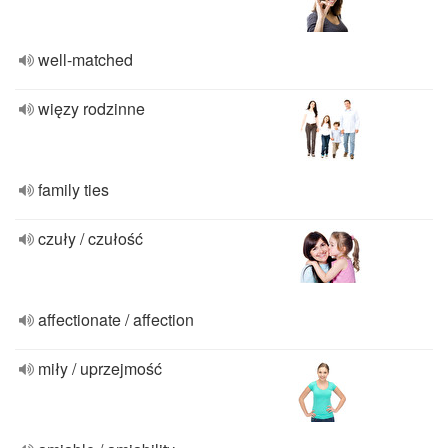
well-matched
więzy rodzinne
family ties
czuły / czułość
affectionate / affection
miły / uprzejmość