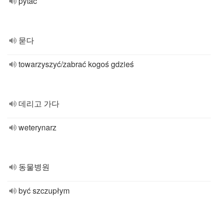
pytać
묻다
towarzyszyć/zabrać kogoś gdzieś
데리고 가다
weterynarz
동물병원
być szczupłym