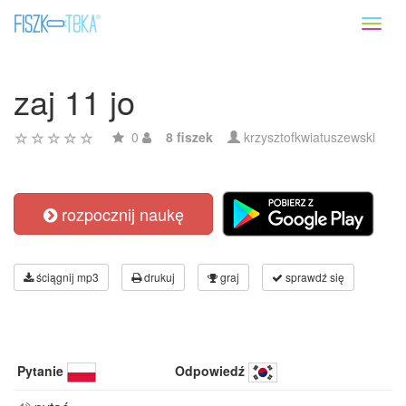
Toggl
naviga
zaj 11 jo
0
8 fiszek
krzysztofkwiatuszewski
rozpocznij naukę
ściągnij mp3
drukuj
graj
sprawdź się
Pytanie
Odpowiedź