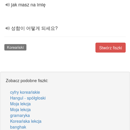
jak masz na imię
성함이 어떻게 되세요?
Koreański
Stwórz fiszki
Zobacz podobne fiszki:
cyfry koreańskie
Hangul - spółgłoski
Moja lekcja
Moja lekcja
gramaryka
Koreańska lekcja
banghak