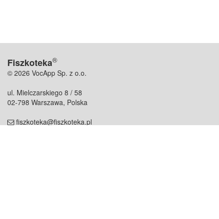
®
Fiszkoteka
© 2026 VocApp Sp. z o.o.
ul. Mielczarskiego 8 / 58
02-798 Warszawa, Polska
fiszkoteka@fiszkoteka.pl
NIP: 951 245 79 19
REGON: 369 727 696