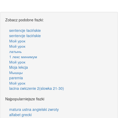
Zobacz podobne fiszki:
sentencje łacińskie
sentencje łacińskie
Мой урок
Мой урок
латынь
1 лекс минимум
Мой урок
Moja lekcja
Мышцы
paremia
Мой урок
lacina cwiczenie 2(slowka 21-30)
Najpopularniejsze fiszki
matura ustna angielski zwroty
alfabet grecki