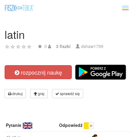
Toggl
naviga
latin
0
3 fiszki
dshaw1799
rozpocznij naukę
drukuj
graj
sprawdź się
Pytanie
Odpowiedź