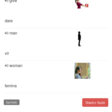
give
dare
man
vir
woman
femina
łaciński
Stwórz fiszki