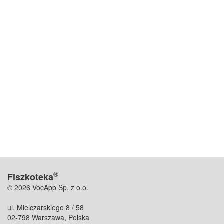
®
Fiszkoteka
© 2026 VocApp Sp. z o.o.
ul. Mielczarskiego 8 / 58
02-798 Warszawa, Polska