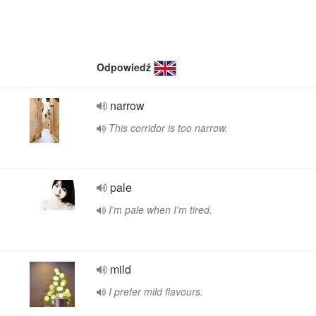
Odpowiedź
narrow
This corridor is too narrow.
pale
I'm pale when I'm tired.
mild
I prefer mild flavours.