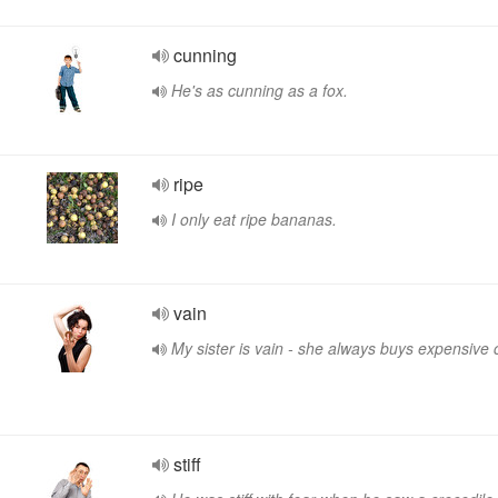
cunning
He's as cunning as a fox.
ripe
I only eat ripe bananas.
vain
My sister is vain - she always buys expensive 
stiff