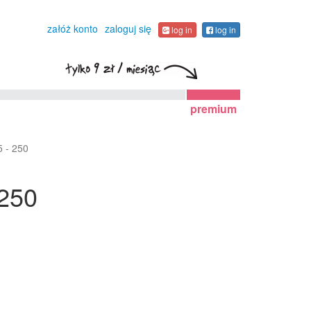
załóż konto
zaloguj się
log in
log in
premium
5 - 250
 250