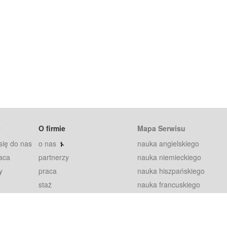
t
O firmie
Mapa Serwisu
się do nas
o nas
nauka angielskiego
aca
partnerzy
nauka niemieckiego
y
praca
nauka hiszpańskiego
staż
nauka francuskiego
blog
nauka rosyjskiego
in
2000+ opinii
nauka norweskiego
petytorów
nauka szwedzkiego