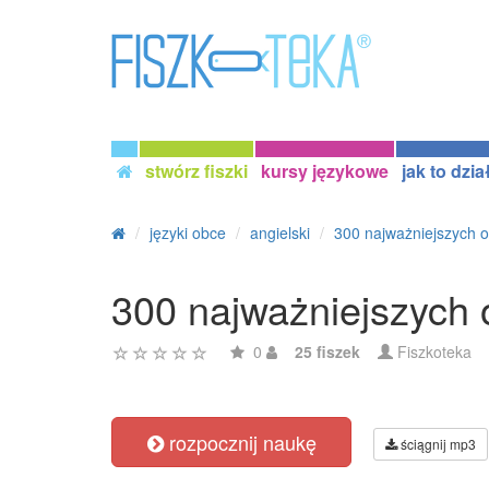
stwórz fiszki
kursy językowe
jak to dzia
języki obce
angielski
300 najważniejszych o
300 najważniejszych 
0
25 fiszek
Fiszkoteka
rozpocznij naukę
ściągnij mp3