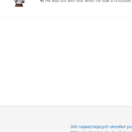
He was stiff with fear when he saw a crocodile.
300 najważniejszych określeń po