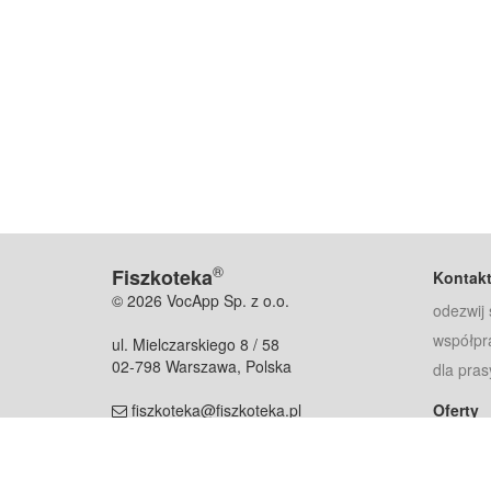
®
Fiszkoteka
Kontak
© 2026 VocApp Sp. z o.o.
odezwij 
współpr
ul. Mielczarskiego 8 / 58
02-798 Warszawa, Polska
dla pras
fiszkoteka@fiszkoteka.pl
Oferty
dla rodz
NIP: 951 245 79 19
dla kore
REGON: 369 727 696