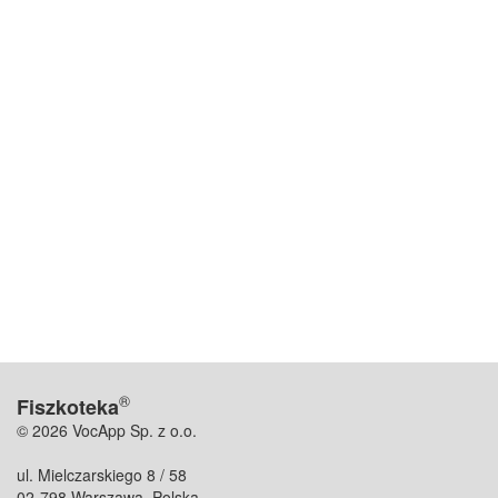
®
Fiszkoteka
© 2026 VocApp Sp. z o.o.
ul. Mielczarskiego 8 / 58
02-798 Warszawa, Polska