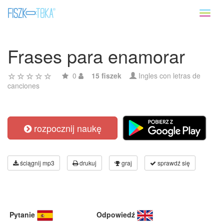
Toggl
naviga
Frases para enamorar
0
15 fiszek
Ingles con letras de
canciones
rozpocznij naukę
ściągnij mp3
drukuj
graj
sprawdź się
Pytanie
Odpowiedź