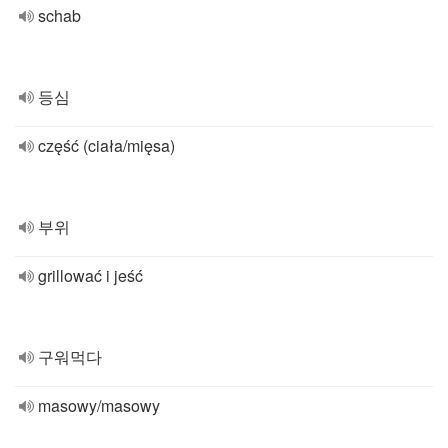
schab
등심
część (ciała/mięsa)
부위
grillować i jeść
구워먹다
masowy/masowy