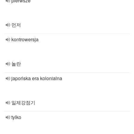
pierwsze
먼저
kontrowersja
놀란
japońska era kolonialna
일제강점기
tylko