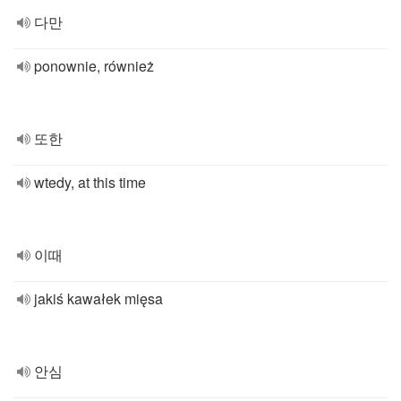
다만
ponownie, również
또한
wtedy, at this time
이때
jakiś kawałek mięsa
안심