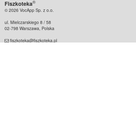
®
Fiszkoteka
© 2026 VocApp Sp. z o.o.
ul. Mielczarskiego 8 / 58
02-798 Warszawa, Polska
fiszkoteka@fiszkoteka.pl
NIP: 951 245 79 19
REGON: 369 727 696
Kontakt
O firmie
odezwij się do nas
o nas
współpraca
partnerzy
dla prasy
praca