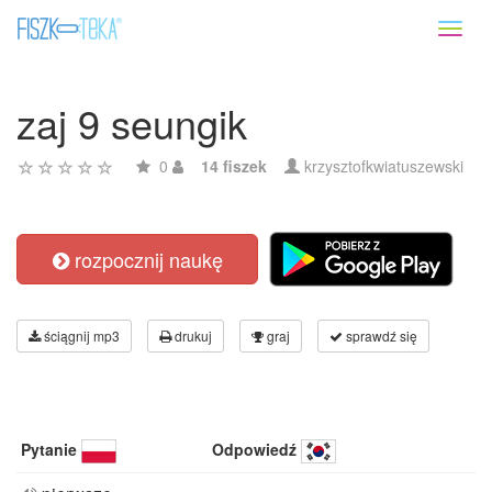
Toggl
naviga
zaj 9 seungik
0
14 fiszek
krzysztofkwiatuszewski
rozpocznij naukę
ściągnij mp3
drukuj
graj
sprawdź się
Pytanie
Odpowiedź