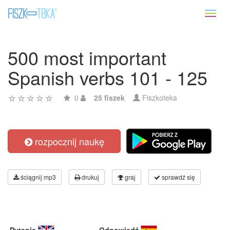
Toggl
naviga
500 most important
Spanish verbs 101 - 125
0
25 fiszek
Fiszkoteka
rozpocznij naukę
ściągnij mp3
drukuj
graj
sprawdź się