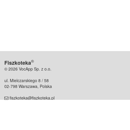
®
Fiszkoteka
© 2026 VocApp Sp. z o.o.
ul. Mielczarskiego 8 / 58
02-798 Warszawa, Polska
fiszkoteka@fiszkoteka.pl
NIP: 951 245 79 19
REGON: 369 727 696