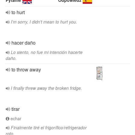
Pytanie
Odpowiedź
to hurt
I'm sorry, I didn't mean to hurt you.
hacer daño
Lo siento, no fue mi intención hacerte
daño.
to throw away
I finally threw away the broken fridge.
tirar
echar
Finalmente tiré el frigorífico/refrigerador
roto.