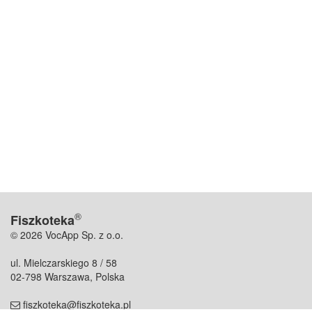
®
Fiszkoteka
© 2026 VocApp Sp. z o.o.
ul. Mielczarskiego 8 / 58
02-798 Warszawa, Polska
fiszkoteka@fiszkoteka.pl