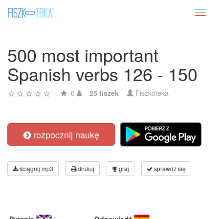
Toggl
naviga
500 most important
Spanish verbs 126 - 150
0
25 fiszek
Fiszkoteka
rozpocznij naukę
ściągnij mp3
drukuj
graj
sprawdź się