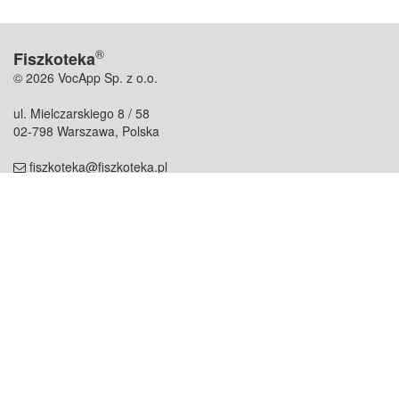
®
Fiszkoteka
© 2026 VocApp Sp. z o.o.
ul. Mielczarskiego 8 / 58
02-798 Warszawa, Polska
fiszkoteka@fiszkoteka.pl
NIP: 951 245 79 19
REGON: 369 727 696
Kontakt
O firmie
odezwij się do nas
o nas