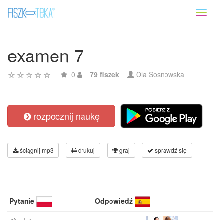
Toggl
naviga
examen 7
0
79 fiszek
Ola Sosnowska
rozpocznij naukę
ściągnij mp3
drukuj
graj
sprawdź się
Pytanie
Odpowiedź