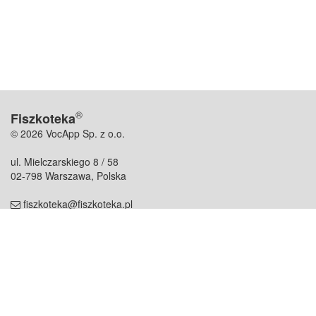
®
Fiszkoteka
© 2026 VocApp Sp. z o.o.
ul. Mielczarskiego 8 / 58
02-798 Warszawa, Polska
fiszkoteka@fiszkoteka.pl
NIP: 951 245 79 19
REGON: 369 727 696