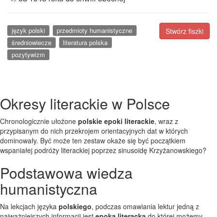
język polski
przedmioty humanistyczne
Stwórz fiszki
średniowiecze
literatura polska
pozytywizm
Okresy literackie w Polsce
Chronologicznie ułożone
polskie epoki literackie
, wraz z
przypisanym do nich przekrojem orientacyjnych dat w których
dominowały. Być może ten zestaw okaże się być początkiem
wspaniałej podróży literackiej poprzez sinusoidę Krzyżanowskiego?
Podstawowa wiedza
humanistyczna
Na lekcjach języka
polskiego
, podczas omawiania lektur jedną z
najważniejszych informacji jest
epoka literacka
do której możemy