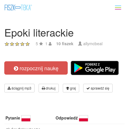
Toggl
naviga
Epoki literackie
5
1
10 fiszek
allymcbeal
rozpocznij naukę
ściągnij mp3
drukuj
graj
sprawdź się
Pytanie
Odpowiedź