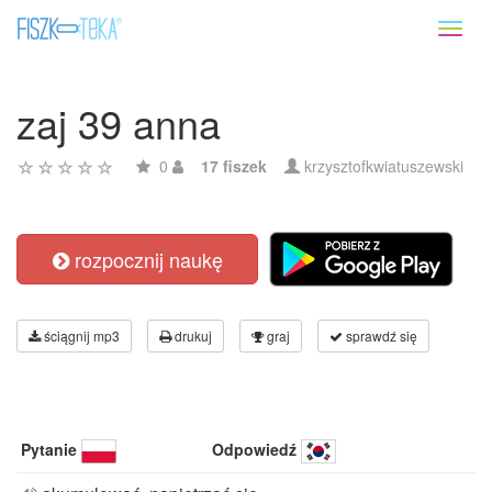
Toggl
naviga
zaj 39 anna
0
17 fiszek
krzysztofkwiatuszewski
rozpocznij naukę
ściągnij mp3
drukuj
graj
sprawdź się
Pytanie
Odpowiedź