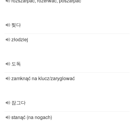
rozszarpać, rozerwać, poszarpać
찢다
złodziej
도독
zamknąć na klucz/zaryglować
잠그다
stanąć (na nogach)