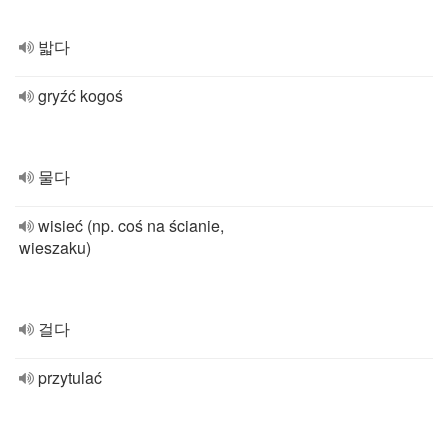
밟다
gryźć kogoś
물다
wisieć (np. coś na ścianie,
wieszaku)
걸다
przytulać