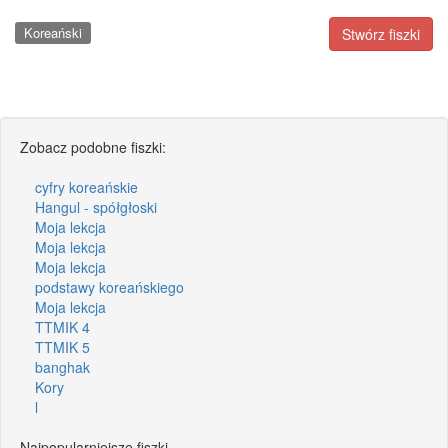
Koreański
Stwórz fiszki
Zobacz podobne fiszki:
cyfry koreańskie
Hangul - spółgłoski
Moja lekcja
Moja lekcja
Moja lekcja
podstawy koreańskiego
Moja lekcja
TTMIK 4
TTMIK 5
banghak
Kory
l
Najpopularniejsze fiszki