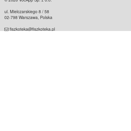
ul. Mielczarskiego 8 / 58
02-798 Warszawa, Polska
fiszkoteka@fiszkoteka.pl
NIP: 951 245 79 19
REGON: 369 727 696
Kontakt
O firmie
odezwij się do nas
o nas
współpraca
partnerzy
dla prasy
praca
staż