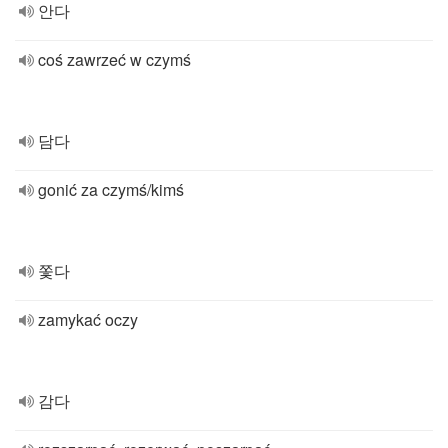
안다
coś zawrzeć w czymś
담다
gonić za czymś/kimś
쫓다
zamykać oczy
감다