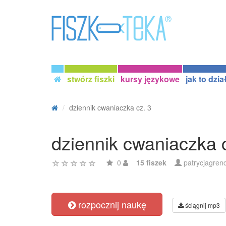
stwórz fiszki
kursy językowe
jak to dzia
dziennik cwaniaczka cz. 3
dziennik cwaniaczka 
0
15 fiszek
patrycjagren
rozpocznij naukę
ściągnij mp3