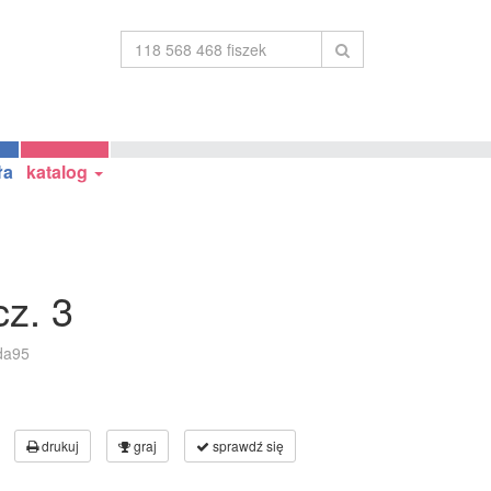
ła
katalog
cz. 3
da95
drukuj
graj
sprawdź się