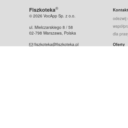
®
Fiszkoteka
Kontak
© 2026 VocApp Sp. z o.o.
odezwij 
współpr
ul. Mielczarskiego 8 / 58
02-798 Warszawa, Polska
dla pras
fiszkoteka@fiszkoteka.pl
Oferty
dla rodz
NIP: 951 245 79 19
dla kore
REGON: 369 727 696
Pomoc
Najczęst