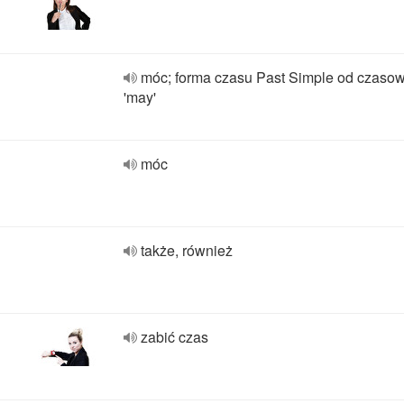
móc; forma czasu Past Simple od czaso
'may'
móc
także, również
zabić czas