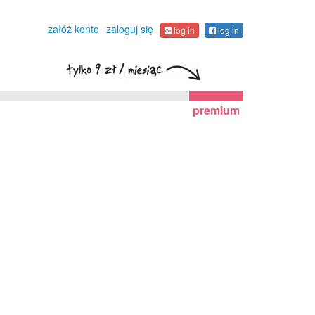
załóż konto
zaloguj się
log in
log in
premium