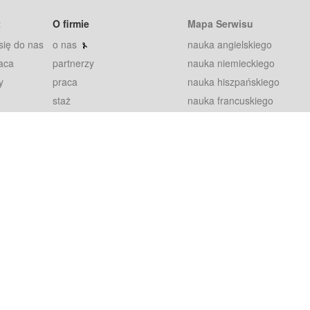
t
O firmie
Mapa Serwisu
się do nas
o nas
nauka angielskiego
aca
partnerzy
nauka niemieckiego
y
praca
nauka hiszpańskiego
staż
nauka francuskiego
blog
nauka rosyjskiego
in
2000+ opinii
nauka norweskiego
petytorów
nauka szwedzkiego
Warunki
fiszki
100% gwarancja
sze pytania
najnowsze lekcje
regulamin
Extra
prywatność i ciasteczka
RODO
plugin