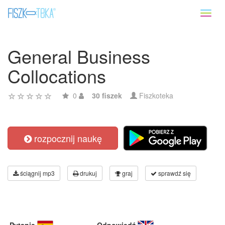
Toggl
naviga
General Business
Collocations
0
30 fiszek
Fiszkoteka
rozpocznij naukę
ściągnij mp3
drukuj
graj
sprawdź się