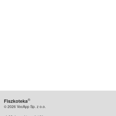
®
Fiszkoteka
© 2026 VocApp Sp. z o.o.