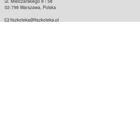
ul. Mielczarskiego 8 / 58
02-798 Warszawa, Polska
fiszkoteka@fiszkoteka.pl
NIP: 951 245 79 19
REGON: 369 727 696
Kontakt
O firmie
odezwij się do nas
o nas
współpraca
partnerzy
dla prasy
praca
staż
Oferty
blog
dla rodzin