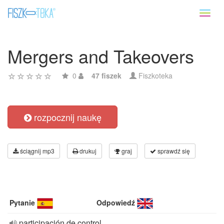
Toggl
naviga
Mergers and Takeovers
0
47 fiszek
Fiszkoteka
rozpocznij naukę
ściągnij mp3
drukuj
graj
sprawdź się
Pytanie
Odpowiedź
participación de control