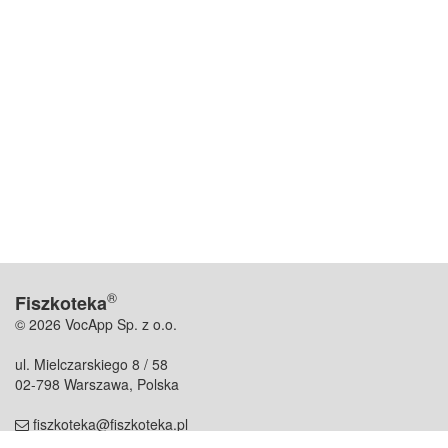
®
Fiszkoteka
© 2026 VocApp Sp. z o.o.
ul. Mielczarskiego 8 / 58
02-798 Warszawa, Polska
fiszkoteka@fiszkoteka.pl