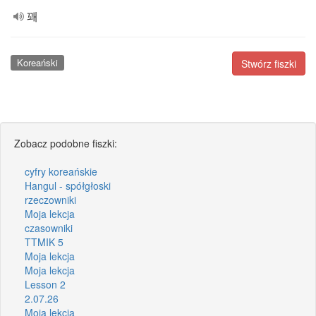
꽤
Koreański
Stwórz fiszki
Zobacz podobne fiszki:
cyfry koreańskie
Hangul - spółgłoski
rzeczowniki
Moja lekcja
czasowniki
TTMIK 5
Moja lekcja
Moja lekcja
Lesson 2
2.07.26
Moja lekcja