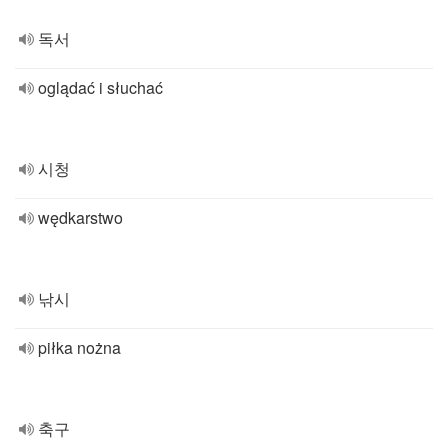
독서
oglądać i słuchać
시청
wędkarstwo
낚시
piłka nożna
축구