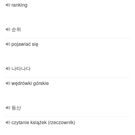
ranking
순위
pojawiać się
나타나다
wędrówki górskie
등산
czytanie książek (rzeczownik)