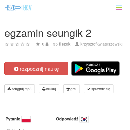
Toggl
naviga
egzamin seungik 2
0
35 fiszek
krzysztofkwiatuszewski
rozpocznij naukę
ściągnij mp3
drukuj
graj
sprawdź się
Pytanie
Odpowiedź