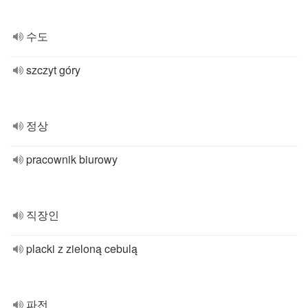
수도
szczyt góry
정상
pracownik biurowy
직장인
placki z zieloną cebulą
파전