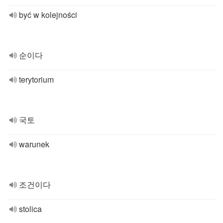
być w kolejności
순이다
terytorium
국토
warunek
조건이다
stolica