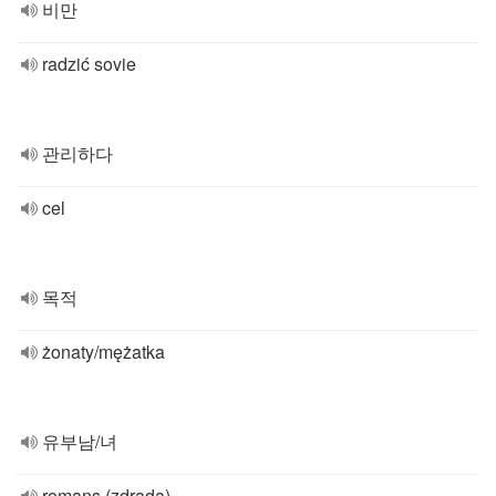
비만
radzić sovie
관리하다
cel
목적
żonaty/mężatka
유부남/녀
romans (zdrada)