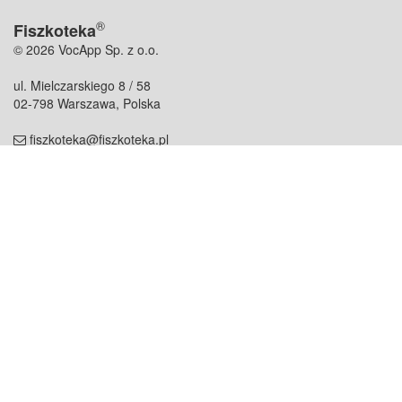
®
Fiszkoteka
© 2026 VocApp Sp. z o.o.
ul. Mielczarskiego 8 / 58
02-798 Warszawa, Polska
fiszkoteka@fiszkoteka.pl
NIP: 951 245 79 19
REGON: 369 727 696
Kontakt
O firmie
odezwij się do nas
o nas
współpraca
partnerzy