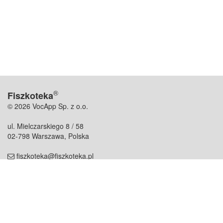
®
Fiszkoteka
© 2026 VocApp Sp. z o.o.
ul. Mielczarskiego 8 / 58
02-798 Warszawa, Polska
fiszkoteka@fiszkoteka.pl
NIP: 951 245 79 19
REGON: 369 727 696