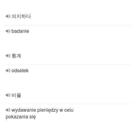
의지하다
badanie
통계
odsetek
비율
wydawanie pieniędzy w celu
pokazania się