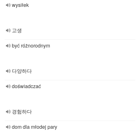
wysiłek
고생
być różnorodnym
다양하다
doświadczać
경험하다
dom dla młodej pary