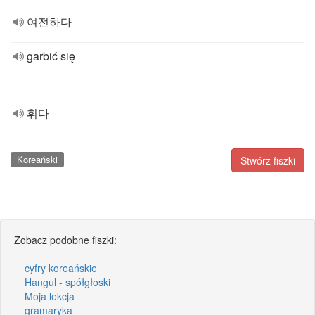
여전하다
garbić się
휘다
Koreański
Stwórz fiszki
Zobacz podobne fiszki:
cyfry koreańskie
Hangul - spółgłoski
Moja lekcja
gramaryka