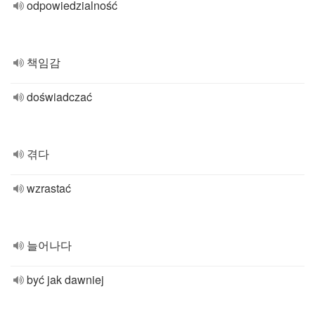
odpowiedzialność
책임감
doświadczać
겪다
wzrastać
늘어나다
być jak dawniej