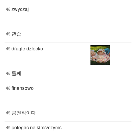
zwyczaj
관습
drugie dziecko
둘째
finansowo
금전적이다
polegać na kimś/czymś