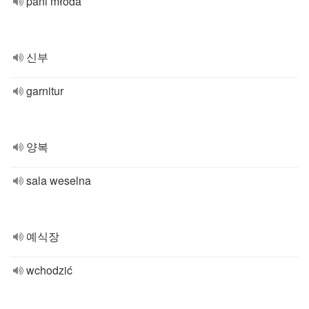
pani młoda
신부
garnitur
양복
sala weselna
예식장
wchodzić