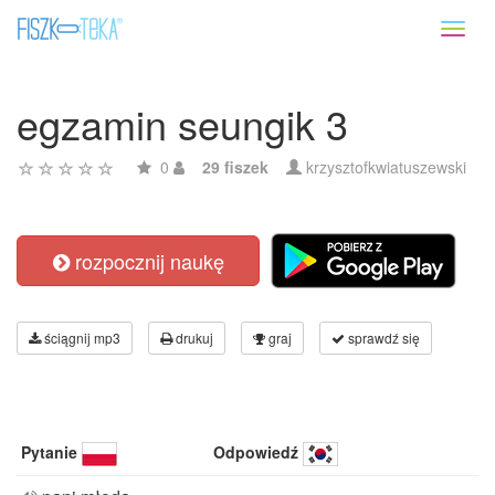
Toggl
naviga
egzamin seungik 3
0
29 fiszek
krzysztofkwiatuszewski
rozpocznij naukę
ściągnij mp3
drukuj
graj
sprawdź się
Pytanie
Odpowiedź