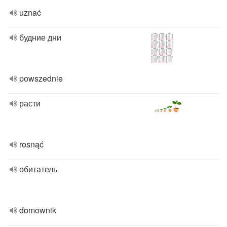
uznać
будние дни
powszednie
расти
rosnąć
обитатель
domownik