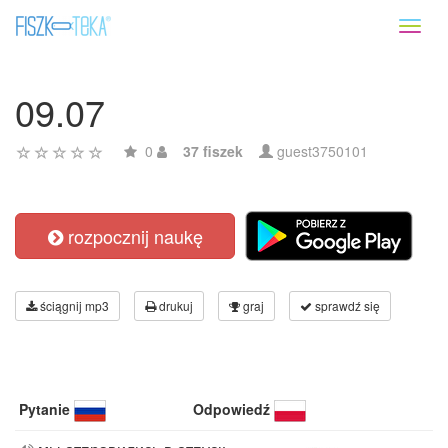
Toggl
naviga
09.07
0
37 fiszek
guest3750101
rozpocznij naukę
ściągnij mp3
drukuj
graj
sprawdź się
Pytanie
Odpowiedź