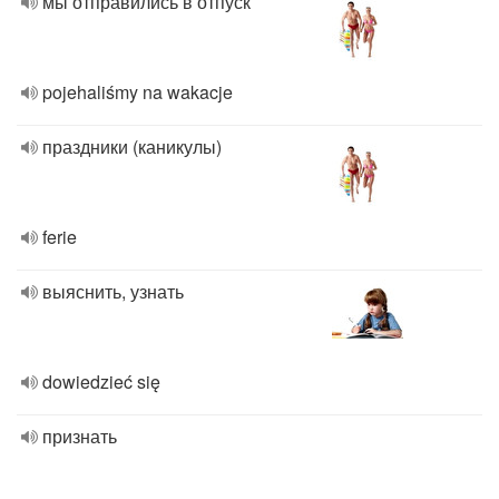
мы отправились в отпуск
pojehaliśmy na wakacje
праздники (каникулы)
ferie
выяснить, узнать
dowiedzieć się
признать