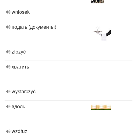
wniosek
подать (документы)
złozyć
хватить
wystarczyć
вдоль
wzdłuż