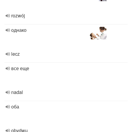
rozwój
однако
lecz
все еще
nadal
оба
obydwu