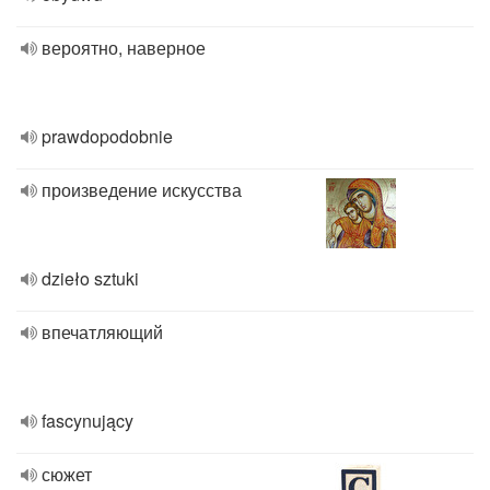
вероятно, наверное
prawdopodobnie
произведение искусства
dzieło sztuki
впечатляющий
fascynujący
сюжет