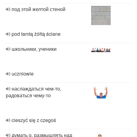
под этой желтой стеной
pod tamtą żółtą ściane
школьники, ученики
uczniowie
наслаждаться чем-то,
радоваться чему-то
cieszyć się z czegoś
думать о, размышлять над