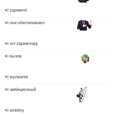
zapewnić
они обеспечивают
oni zapewniają
вызов
wyzwanie
амбициозный
ambitny