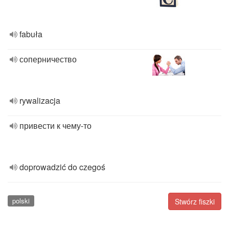
fabuła
соперничество
rywalizacja
привести к чему-то
doprowadzić do czegoś
polski
Stwórz fiszki