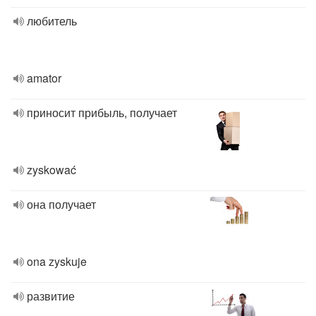
любитель
amator
приносит прибыль, получает
zyskować
она получает
ona zyskuje
развитие