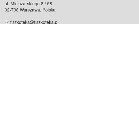
ul. Mielczarskiego 8 / 58
02-798 Warszawa, Polska
fiszkoteka@fiszkoteka.pl
NIP: 951 245 79 19
REGON: 369 727 696
Kontakt
O firmie
odezwij się do nas
o nas
współpraca
partnerzy
dla prasy
praca
staż
Oferty
blog