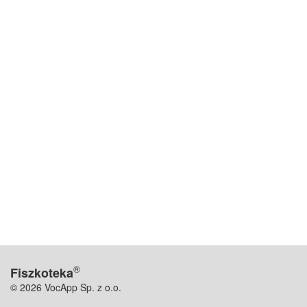
®
Fiszkoteka
© 2026 VocApp Sp. z o.o.