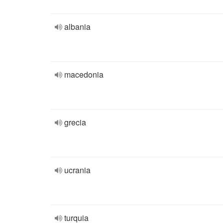
albania
macedonia
grecia
ucrania
turquia