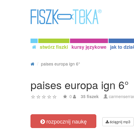
stwórz fiszki
kursy językowe
jak to dzia
paises europa ign 6°
paises europa ign 6°
0
35 fiszek
carmenserra
rozpocznij naukę
ściągnij mp3