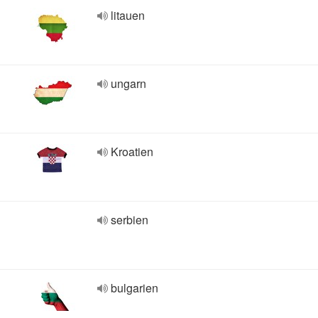
litauen
ungarn
Kroatien
serbien
bulgarien