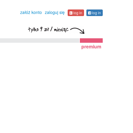
załóż konto
zaloguj się
log in
log in
premium