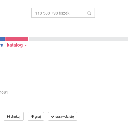
ła
katalog
no61
drukuj
graj
sprawdź się