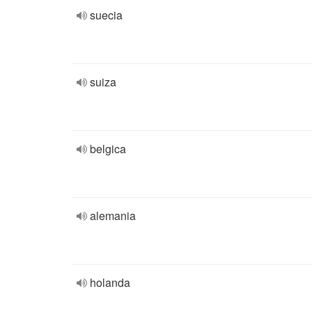
suecia
suiza
belgica
alemania
holanda