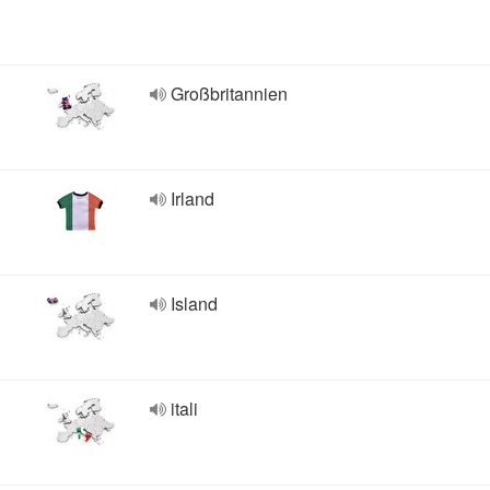
Großbritannien
Irland
Island
itali