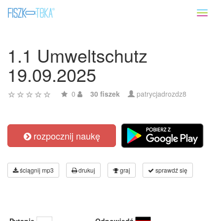
Toggl
naviga
1.1 Umweltschutz
19.09.2025
0
30 fiszek
patrycjadrozdz8
rozpocznij naukę
ściągnij mp3
drukuj
graj
sprawdź się