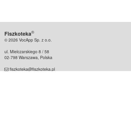
®
Fiszkoteka
© 2026 VocApp Sp. z o.o.
ul. Mielczarskiego 8 / 58
02-798 Warszawa, Polska
fiszkoteka@fiszkoteka.pl
NIP: 951 245 79 19
REGON: 369 727 696