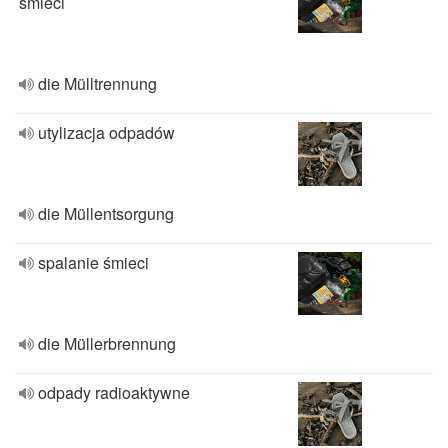
śmieci
die Mülltrennung
utylizacja odpadów
die Müllentsorgung
spalanie śmieci
die Müllerbrennung
odpady radioaktywne