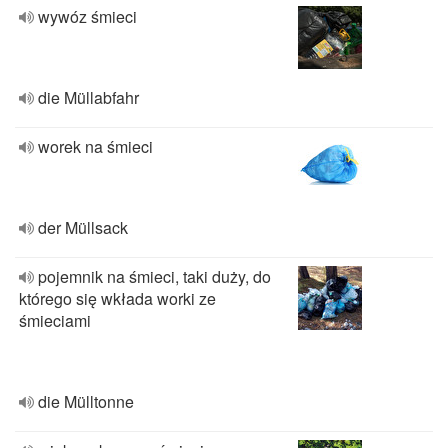
wywóz śmieci
die Müllabfahr
worek na śmieci
der Müllsack
pojemnik na śmieci, taki duży, do
którego się wkłada worki ze
śmieciami
die Mülltonne