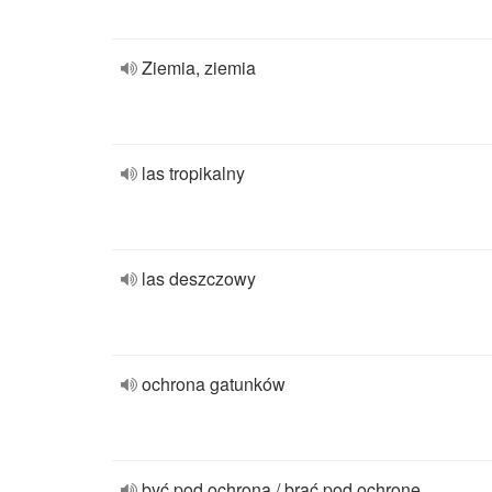
Ziemia, ziemia
las tropikalny
las deszczowy
ochrona gatunków
być pod ochroną / brać pod ochronę