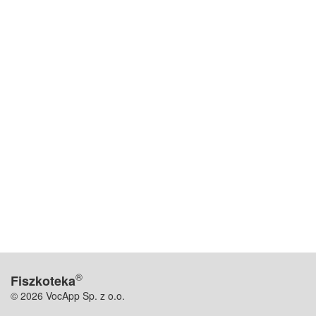
®
Fiszkoteka
© 2026 VocApp Sp. z o.o.