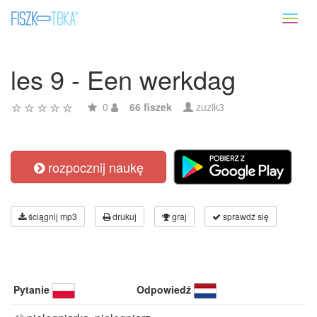
Toggl
naviga
les 9 - Een werkdag
0
66 fiszek
zuzik3
rozpocznij naukę
ściągnij mp3
drukuj
graj
sprawdź się
Pytanie
Odpowiedź