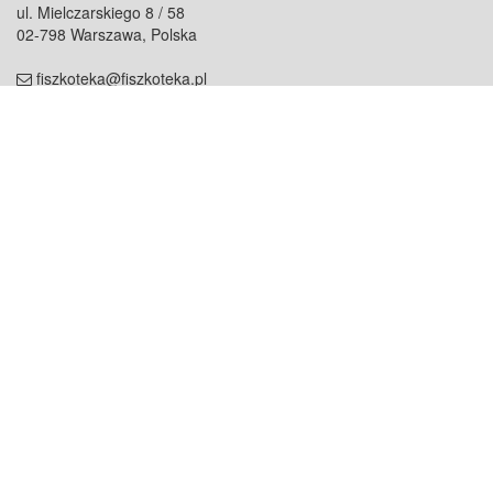
ul. Mielczarskiego 8 / 58
02-798 Warszawa, Polska
fiszkoteka@fiszkoteka.pl
NIP: 951 245 79 19
REGON: 369 727 696
Kontakt
O firmie
odezwij się do nas
o nas
współpraca
partnerzy
dla prasy
praca
staż
Oferty
blog