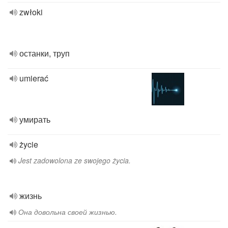
zwłoki
останки, труп
umierać
умирать
życie
Jest zadowolona ze swojego życia.
жизнь
Она довольна своей жизнью.