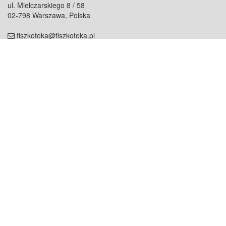
ul. Mielczarskiego 8 / 58
02-798 Warszawa, Polska
fiszkoteka@fiszkoteka.pl
NIP: 951 245 79 19
REGON: 369 727 696
Kontakt
O firmie
odezwij się do nas
o nas
współpraca
partnerzy
dla prasy
praca
staż
Oferty
blog