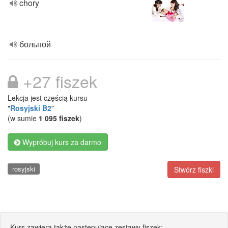
chory
больной
+27 fiszek
Lekcja jest częścią kursu
"
Rosyjski B2
"
(w sumie
1 095 fiszek
)
Wypróbuj kurs za darmo
rosyjski
Stwórz fiszki
Kurs zawiera także następujące zestawy fiszek: