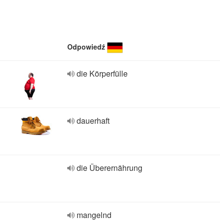
Odpowiedź
die Körperfülle
dauerhaft
die Überernährung
mangelnd