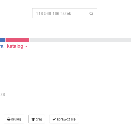
ła
katalog
dz8
drukuj
graj
sprawdź się