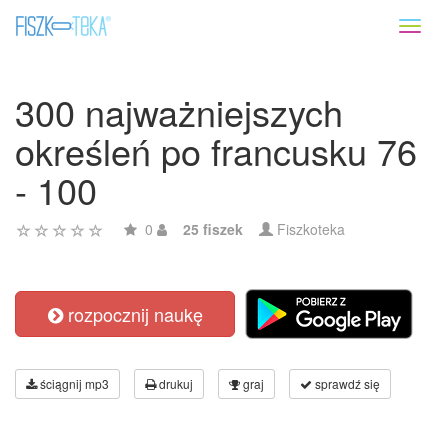
Toggl
naviga
300 najważniejszych
określeń po francusku 76
- 100
0
25 fiszek
Fiszkoteka
rozpocznij naukę
ściągnij mp3
drukuj
graj
sprawdź się