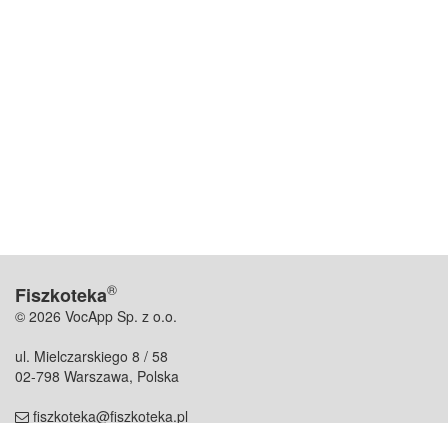
®
Fiszkoteka
© 2026 VocApp Sp. z o.o.
ul. Mielczarskiego 8 / 58
02-798 Warszawa, Polska
fiszkoteka@fiszkoteka.pl