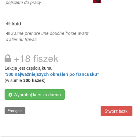
pójściem do pracy.
froid
J'aime prendre une douche froide avant
d'aller au travail.
+18 fiszek
Lekcja jest częścią kursu
"
300 najważniejszych określeń po francusku
"
(w sumie
300 fiszek
)
Wypróbuj kurs za darmo
Français
Stwórz fiszki