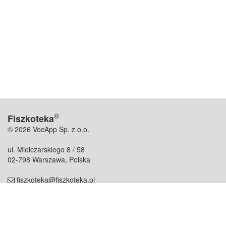
®
Fiszkoteka
© 2026 VocApp Sp. z o.o.
ul. Mielczarskiego 8 / 58
02-798 Warszawa, Polska
fiszkoteka@fiszkoteka.pl
NIP: 951 245 79 19
REGON: 369 727 696