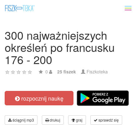
Toggl
naviga
300 najważniejszych
określeń po francusku
176 - 200
0
25 fiszek
Fiszkoteka
rozpocznij naukę
ściągnij mp3
drukuj
graj
sprawdź się