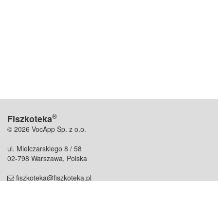
®
Fiszkoteka
© 2026 VocApp Sp. z o.o.
ul. Mielczarskiego 8 / 58
02-798 Warszawa, Polska
fiszkoteka@fiszkoteka.pl
NIP: 951 245 79 19
REGON: 369 727 696