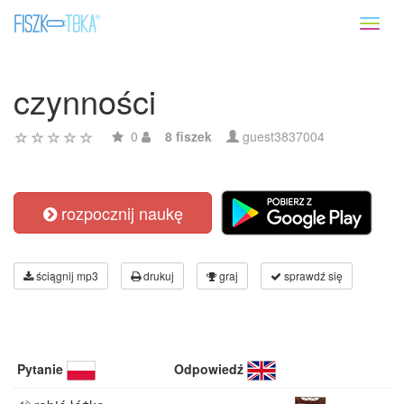
Toggl
naviga
czynności
0
8 fiszek
guest3837004
rozpocznij naukę
ściągnij mp3
drukuj
graj
sprawdź się
Pytanie
Odpowiedź