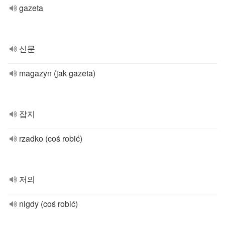
gazeta
신문
magazyn (jak gazeta)
잡지
rzadko (coś robić)
저의
nigdy (coś robić)