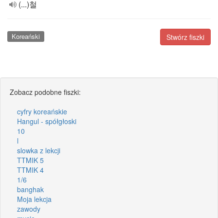
(...)철
Koreański
Stwórz fiszki
Zobacz podobne fiszki:
cyfry koreańskie
Hangul - spółgłoski
10
l
slowka z lekcji
TTMIK 5
TTMIK 4
1/6
banghak
Moja lekcja
zawody