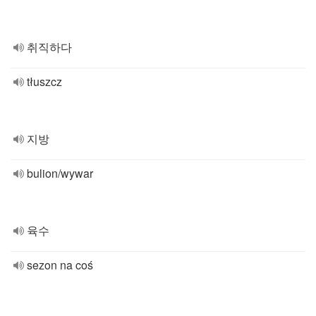
취직하다
tłuszcz
지방
bulion/wywar
육수
sezon na coś