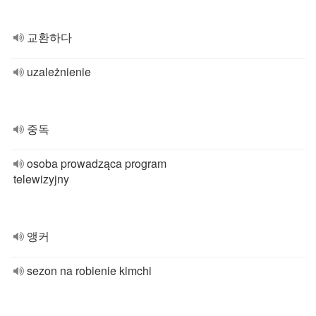
교환하다
uzależnienie
중독
osoba prowadząca program
telewizyjny
앵커
sezon na robienie kimchi