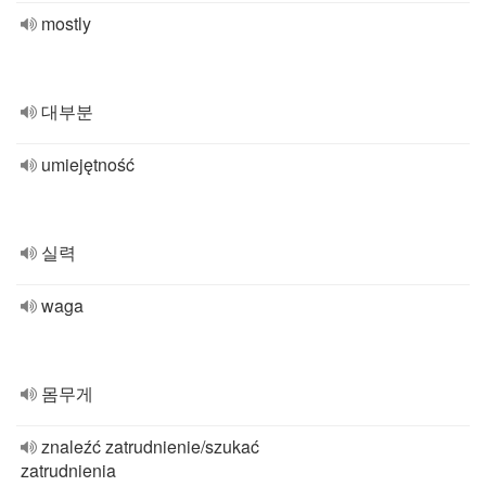
mostly
대부분
umiejętność
실력
waga
몸무게
znaleźć zatrudnienie/szukać
zatrudnienia