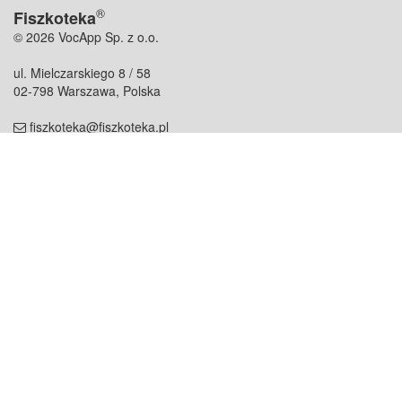
®
Fiszkoteka
© 2026 VocApp Sp. z o.o.
ul. Mielczarskiego 8 / 58
02-798 Warszawa, Polska
fiszkoteka@fiszkoteka.pl
NIP: 951 245 79 19
REGON: 369 727 696
Kontakt
O firmie
odezwij się do nas
o nas
współpraca
partnerzy