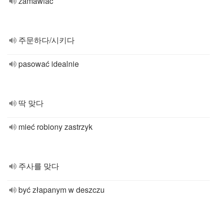
zamawiać
주문하다/시키다
pasować idealnie
딱 맞다
mieć robiony zastrzyk
주사를 맞다
być złapanym w deszczu