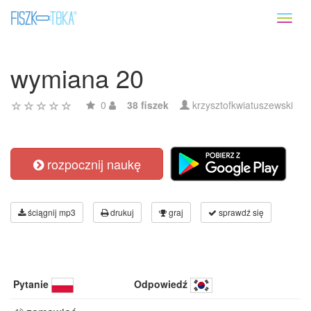
Toggl
naviga
wymiana 20
0
38 fiszek
krzysztofkwiatuszewski
rozpocznij naukę
ściągnij mp3
drukuj
graj
sprawdź się
Pytanie
Odpowiedź