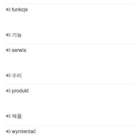
funkcje
기능
serwis
수리
produkt
제품
wymieniać