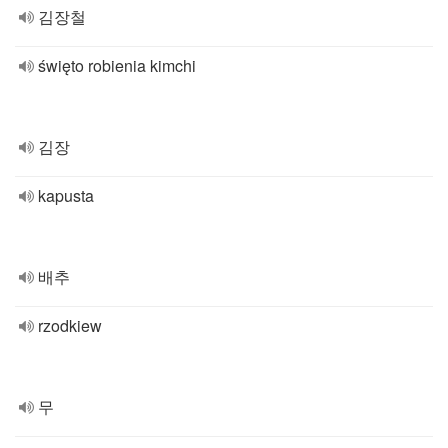
김장철
święto robienia kimchi
김장
kapusta
배추
rzodkiew
무