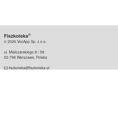
®
Fiszkoteka
© 2026 VocApp Sp. z o.o.
ul. Mielczarskiego 8 / 58
02-798 Warszawa, Polska
fiszkoteka@fiszkoteka.pl
NIP: 951 245 79 19
REGON: 369 727 696