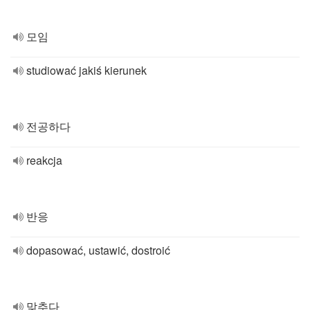
모임
studiować jakiś kierunek
전공하다
reakcja
반응
dopasować, ustawić, dostroić
맞추다