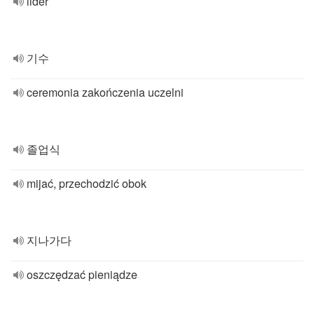
lider
기수
ceremonia zakończenia uczelni
졸업식
mijać, przechodzić obok
지나가다
oszczędzać pieniądze