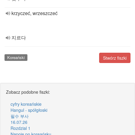
krzyczeć, wrzeszczeć
지르다
Koreański
Stwórz fiszki
Zobacz podobne fiszki:
cyfry koreańskie
Hangul - spółgłoski
필수 부사
16.07.26
Rozdzial 1
Napoje po koreańsku