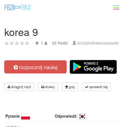
Toggl
naviga
korea 9
0
22 fiszki
krzysztofkwiatuszewski
rozpocznij naukę
ściągnij mp3
drukuj
graj
sprawdź się
Pytanie
Odpowiedź