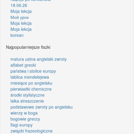
18.06.26
Moja lekcja
Мой урок
Moja lekcja
Moja lekcja
korean
Najpopularniejsze fiszki
matura ustna angielski zwroty
alfabet grecki
państwa i stolice europy
tablica mendelejewa
miesiące po angielsku
pierwiastki chemiczne
środki stylistyczne
lalka streszczenie
podstawowe zwroty po angielsku
wierzę w boga
bogowie greccy
flagi europy
związki frazeologiczne