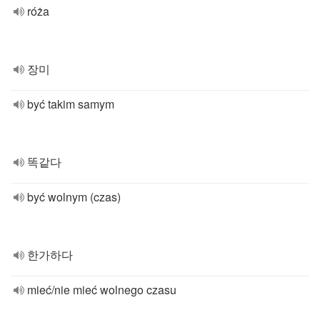
róża
장미
być takim samym
똑같다
być wolnym (czas)
한가하다
mieć/nie mieć wolnego czasu