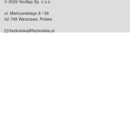
© 2026 VocApp Sp. z o.o.
ul. Mielczarskiego 8 / 58
02-798 Warszawa, Polska
fiszkoteka@fiszkoteka.pl
NIP: 951 245 79 19
REGON: 369 727 696
Kontakt
O firmie
odezwij się do nas
o nas
współpraca
partnerzy
dla prasy
praca
staż