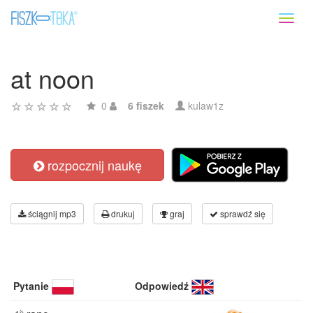
Toggl
naviga
at noon
0
6 fiszek
kulaw1z
rozpocznij naukę
ściągnij mp3
drukuj
graj
sprawdź się
Pytanie
Odpowiedź