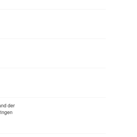
and der
ringen