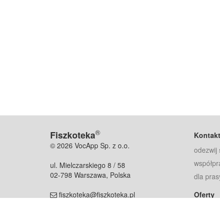
®
Fiszkoteka
Kontak
© 2026 VocApp Sp. z o.o.
odezwij 
współpr
ul. Mielczarskiego 8 / 58
02-798 Warszawa, Polska
dla pras
fiszkoteka@fiszkoteka.pl
Oferty
dla rodz
NIP: 951 245 79 19