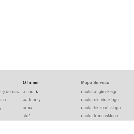
t
O firmie
Mapa Serwisu
się do nas
o nas
nauka angielskiego
aca
partnerzy
nauka niemieckiego
y
praca
nauka hiszpańskiego
staż
nauka francuskiego
blog
nauka rosyjskiego
in
2000+ opinii
nauka norweskiego