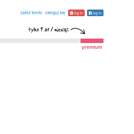
załóż konto
zaloguj się
log in
log in
premium