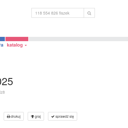
ła
katalog
025
dz8
drukuj
graj
sprawdź się