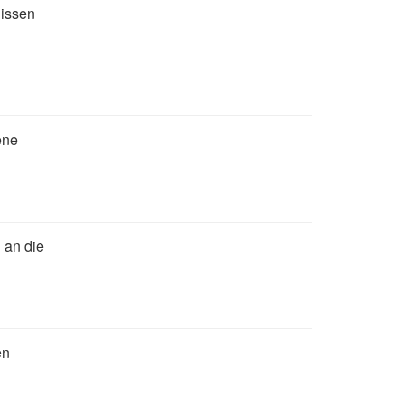
nissen
ene
 an die
en