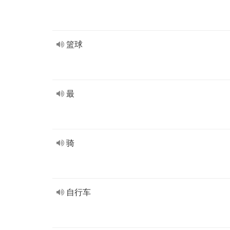
篮球
最
骑
自行车