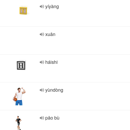
yíyàng
xuǎn
háishi
yùndòng
pǎo bù