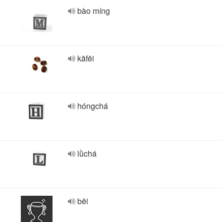
bào míng
kāfēi
hóngchá
lǜchá
bēi