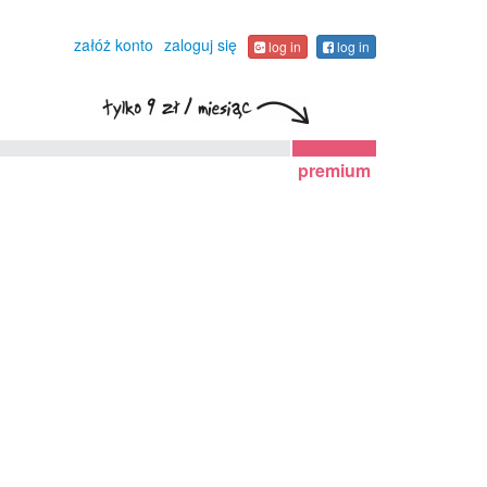
załóż konto
zaloguj się
log in
log in
premium