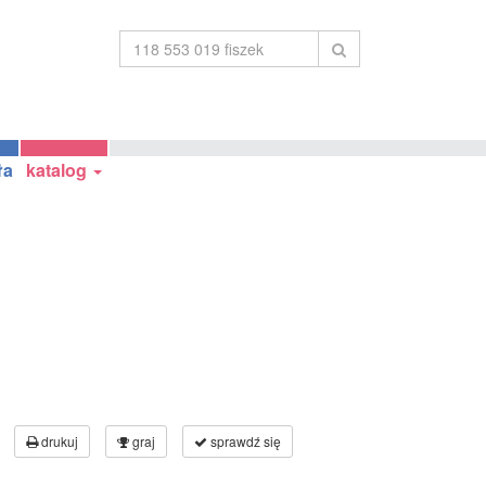
ła
katalog
drukuj
graj
sprawdź się