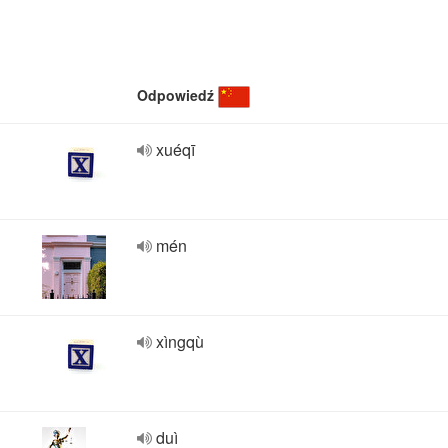
Odpowiedź
xuéqī
mén
xìngqù
duì