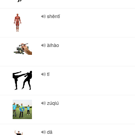
shēntǐ
àihào
tī
zúqiú
dǎ