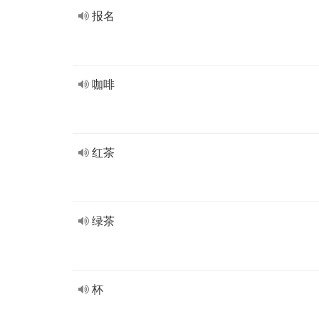
报名
咖啡
红茶
绿茶
杯