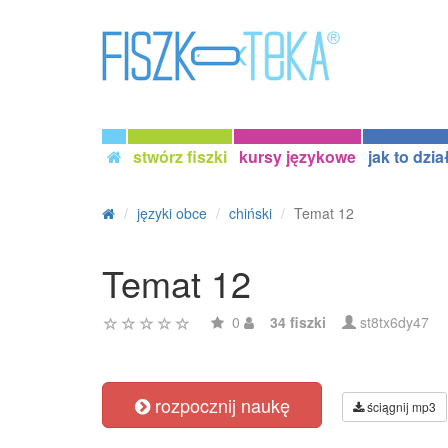
stwórz fiszki
kursy językowe
jak to dzia
języki obce
chiński
Temat 12
Temat 12
0
34 fiszki
st8tx6dy47
rozpocznij naukę
ściągnij mp3