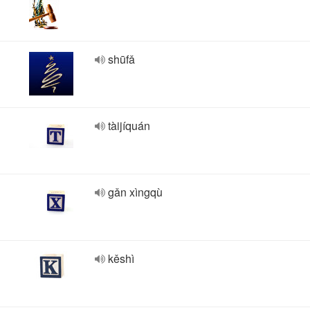
shūfǎ
tàijíquán
gǎn xìngqù
kěshì