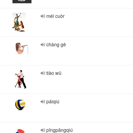
méi cuòr
chàng gē
tiào wǔ
páiqiú
pīngpāngqiú