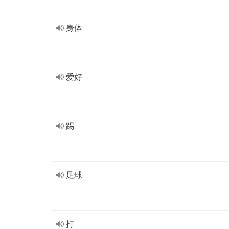
身体
爱好
踢
足球
打