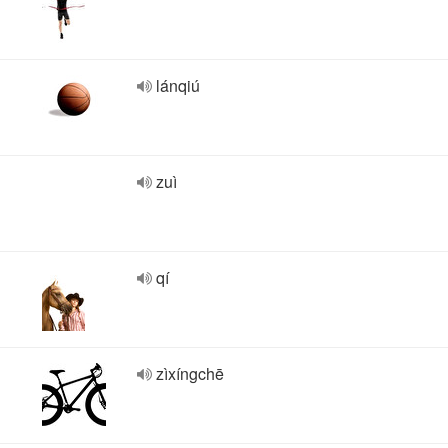
lánqiú
zuì
qí
zìxíngchē