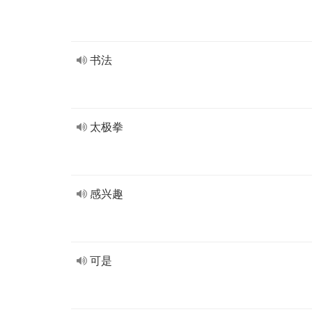
书法
太极拳
感兴趣
可是