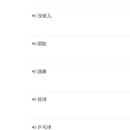
没错儿
唱歌
跳舞
排球
乒乓球