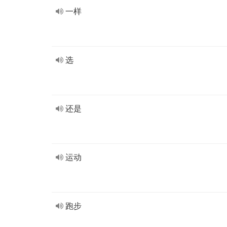
一样
选
还是
运动
跑步