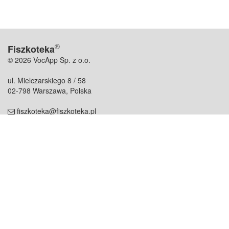
®
Fiszkoteka
© 2026 VocApp Sp. z o.o.
ul. Mielczarskiego 8 / 58
02-798 Warszawa, Polska
fiszkoteka@fiszkoteka.pl
NIP: 951 245 79 19
REGON: 369 727 696
Kontakt
O firmie