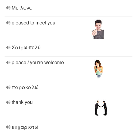
Με λένε
pleased to meet you
Χαιρω πολύ
please / you're welcome
παρακαλώ
thank you
ευχαριστώ