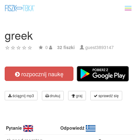
Toggl
naviga
greek
0
32 fiszki
guest3893147
rozpocznij naukę
ściągnij mp3
drukuj
graj
sprawdź się
Pytanie
Odpowiedź