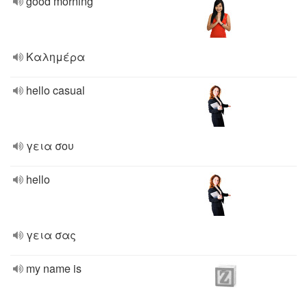
good morning
Καλημέρα
hello casual
γεια σου
hello
γεια σας
my name is