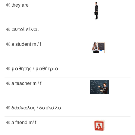
they are
αυτοί είναι
a student m / f
μαθητής / μαθήτρια
a teacher m / f
δάσκαλος / δασκάλα
a friend m/ f