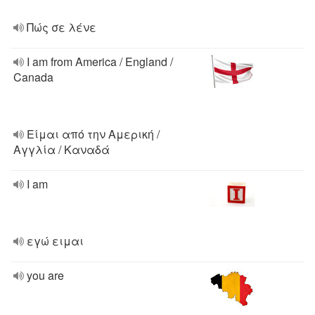
Πώς σε λένε
I am from America / England /
Canada
Είμαι από την Αμερική /
Αγγλία / Καναδά
I am
εγώ ειμαι
you are