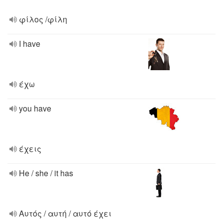
φίλος /φίλη
I have
έχω
you have
έχεις
He / she / it has
Αυτός / αυτή / αυτό έχει