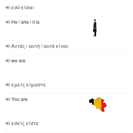
εσύ είσαι
He / she / it is
Αυτός / αυτή / αυτό είναι
we are
εμείς είμαστε
You are
εσείς είστε