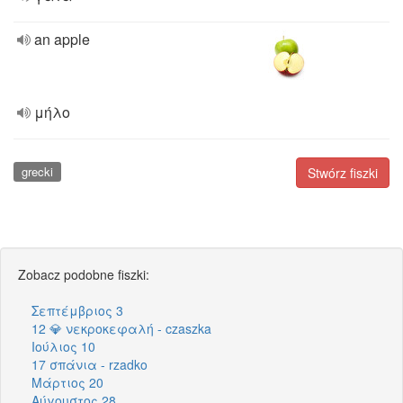
an apple
μήλο
grecki
Stwórz fiszki
Zobacz podobne fiszki:
Σεπτέμβριος 3
12 💎 νεκροκεφαλή - czaszka
Ιούλιος 10
17 σπάνια - rzadko
Μάρτιος 20
Αύγουστος 28