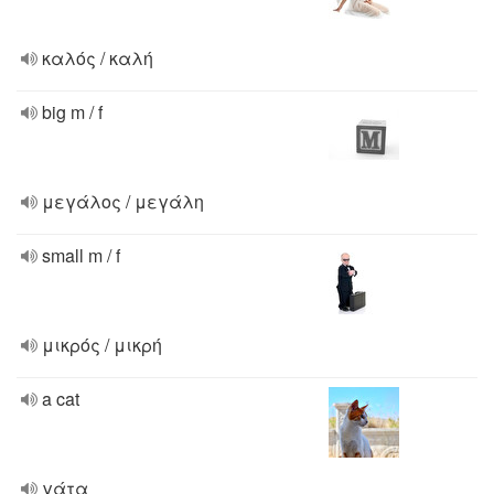
καλός / καλή
big m / f
μεγάλος / μεγάλη
small m / f
μικρός / μικρή
a cat
γάτα