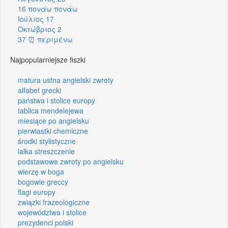
16 πονάω πονάω
Ιούλιος 17
Οκτώβριος 2
37 ⏰ περιμένω
Najpopularniejsze fiszki
matura ustna angielski zwroty
alfabet grecki
państwa i stolice europy
tablica mendelejewa
miesiące po angielsku
pierwiastki chemiczne
środki stylistyczne
lalka streszczenie
podstawowe zwroty po angielsku
wierzę w boga
bogowie greccy
flagi europy
związki frazeologiczne
województwa i stolice
prezydenci polski