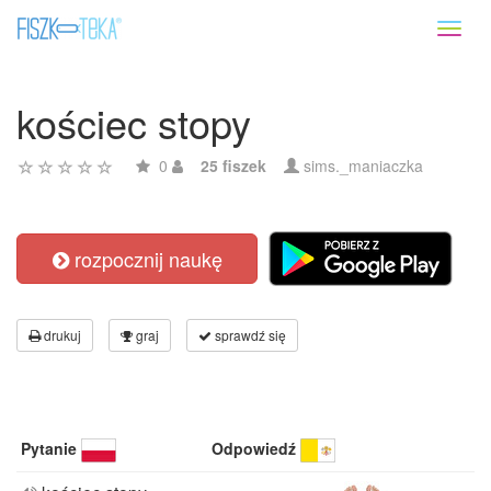
Toggl
naviga
kościec stopy
0
25 fiszek
sims._maniaczka
rozpocznij naukę
drukuj
graj
sprawdź się
Pytanie
Odpowiedź