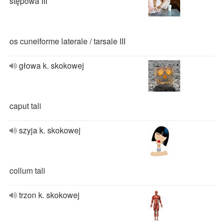
stępowa III
os cuneiforme laterale / tarsale III
głowa k. skokowej
caput tali
szyja k. skokowej
collum tali
trzon k. skokowej