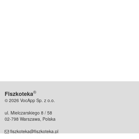
®
Fiszkoteka
© 2026 VocApp Sp. z o.o.
ul. Mielczarskiego 8 / 58
02-798 Warszawa, Polska
fiszkoteka@fiszkoteka.pl