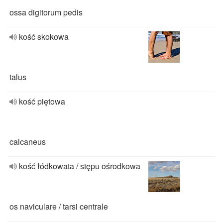
ossa digitorum pedis
kość skokowa
talus
kość piętowa
calcaneus
kość łódkowata / stępu ośrodkowa
os naviculare / tarsi centrale