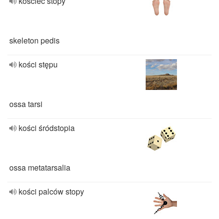
kościec stopy
skeleton pedis
kości stępu
ossa tarsi
kości śródstopia
ossa metatarsalia
kości palców stopy