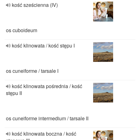
kość sześcienna (IV)
os cuboideum
kość klinowata / kość stępu I
os cuneiforme / tarsale I
kość klinowata pośrednia / kość
stępu II
os cuneiforme intermedium / tarsale II
kość klinowata boczna / kość